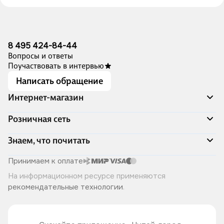
8 495 424-84-44
Вопросы и ответы
Поучаствовать в интервью
Написать обращение
Интернет-магазин
Акции
Розничная сеть
Распродажа
Доставка и оплата
Адреса магазинов
Знаем, что почитать
Программа лояльности
Книжный Дозор
Подарочные сертификаты
О компании
Скоро в продаже
Принимаем к оплате
Правила продажи
Читай-город для бизнеса
Эксклюзивные новинки
На информационном ресурсе применяются
Политика конфиденциальности
Хотите у нас работать?
Лучшие из лучших
рекомендательные технологии
.
Читай-журнал
Книжные циклы
Что ещё почитать?