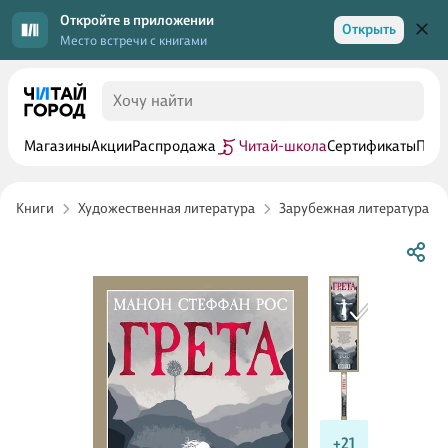
Откройте в приложении
Открыть
Место встречи с книгами
Магазины
Акции
Распродажа
Читай-школа
Сертификаты
Прог
Книги
Художественная литература
Зарубежная литература
+21