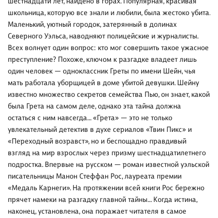
шестнадцати лет, найдено в горах. Популярная, красивая
школьница, которую все знали и любили, была жестоко убита.
Маленький, уютный городок, затерянный в долинах
Северного Уэльса, наводняют полицейские и журналисты.
Всех волнует один вопрос: кто мог совершить такое ужасное
преступление? Похоже, ключом к разгадке владеет лишь
один человек — одноклассник Греты по имени Шейн, чья
мать работала уборщицей в доме убитой девушки. Шейну
известно множество секретов семейства Пью, он знает, какой
была Грета на самом деле, однако эта тайна должна
остаться с ним навсегда… «Грета» — это не только
увлекательный детектив в духе сериалов «Твин Пикс» и
«Переходный возравст», но и беспощадно правдивый
взгляд на мир взрослых через призму шестнадцатилетнего
подростка. Впервые на русском — роман известной уэльской
писательницы Манон Стеффан Рос, лауреата премии
«Медаль Карнеги». На протяжении всей книги Рос бережно
прячет намеки на разгадку главной тайны… Когда истина,
наконец, установлена, она поражает читателя в самое