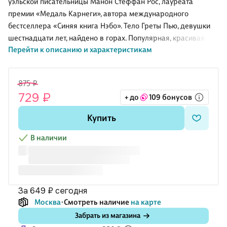
уэльской писательницы Манон Стеффан Рос, лауреата
премии «Медаль Карнеги», автора международного
бестселлера «Синяя книга Нэбо». Тело Греты Пью, девушки
шестнадцати лет, найдено в горах. Популярная, красивая
Перейти к описанию и характеристикам
школьница, которую все знали и любили, была жестоко убита.
Маленький, уютный городок, затерянный в долинах
Северного Уэльса, наводняют полицейские и журналисты.
875 ₽
Всех волнует один вопрос: кто мог совершить такое ужасное
729 ₽
+ до
109 бонусов
преступление? Похоже, ключом к разгадке владеет лишь
один человек — одноклассник Греты по имени Шейн, чья
Купить
мать работала уборщицей в доме убитой девушки. Шейну
известно множество секретов семейства Пью, он знает, какой
В наличии
была
за 649 ₽
сегодня
Москва
Смотреть наличие
на карте
Забрать из магазина