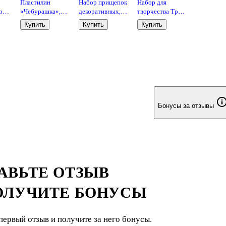
Пластилин
Набор прищепок
Набор для
ri.
«Чебурашка»,
декоративных, 3
творчества Три
18 цветов, 270 г,
шт,
совы. Гравюра с
Купить
Купить
Купить
Мульти-Пульти
полистоун,снеговик
эффектом
на лошадке
серебра
«Полосатый
кот», А4
Бонусы за отзывы
АВЬТЕ ОТЗЫВ
ОЛУЧИТЕ БОНУСЫ
первый отзыв и получите за него бонусы.