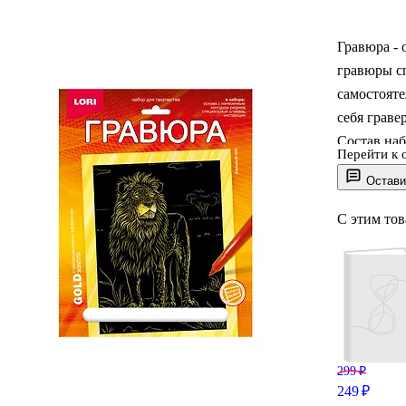
Гравюра - 
гравюры с
самостояте
себя граве
Состав наб
Перейти к 
штихель, и
Остави
С этим то
299 ₽
249 ₽