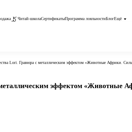
родажа
Читай-школа
Сертификаты
Программа лояльности
Блог
Ещё
ества Lori. Гравюра с металлическим эффектом «Животные Африки. Силь
с металлическим эффектом «Животные Аф