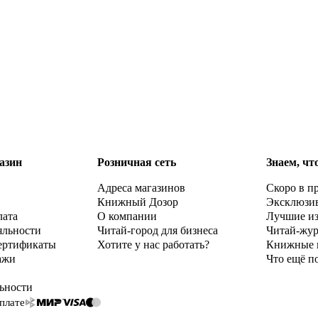
азин
Розничная сеть
Знаем, чт
Адреса магазинов
Скоро в п
Книжный Дозор
Эксклюзи
лата
О компании
Лучшие и
яльности
Читай-город для бизнеса
Читай-жу
ертификаты
Хотите у нас работать?
Книжные 
ажи
Что ещё п
ьности
плате