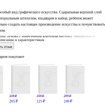
особый вид графического искусства. Сцарапывая верхний слой
пециальным штихелем, входящим в набор, ребёнок может
льно создать настоящее произведение искусства и почувствовать
ром.
ора: основа с нанесенным контуром рисунка, специальный
описанию и характеристикам
нструкция.
ть отзыв
варом покупают
318 ₽
150 ₽
299 ₽
265 ₽
125 ₽
249 ₽