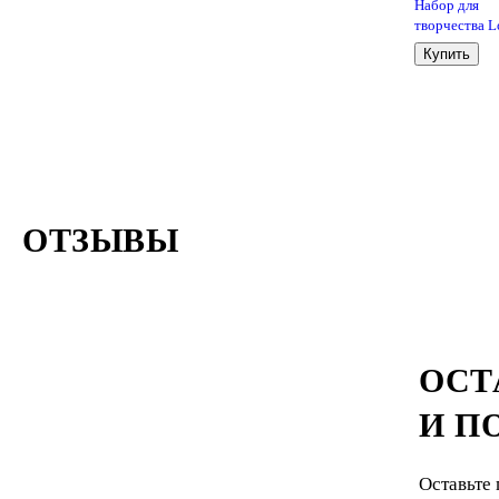
Набор для
творчества Lo
Скретчинг.
Купить
Гравюра
«Животные.
Журавль»
ОТЗЫВЫ
ОСТ
И П
Оставьте 