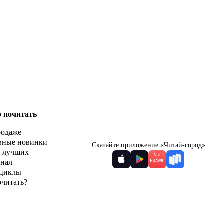
о почитать
родаже
вные новинки
Скачайте приложение «Читай-город»
з лучших
рнал
циклы
очитать?