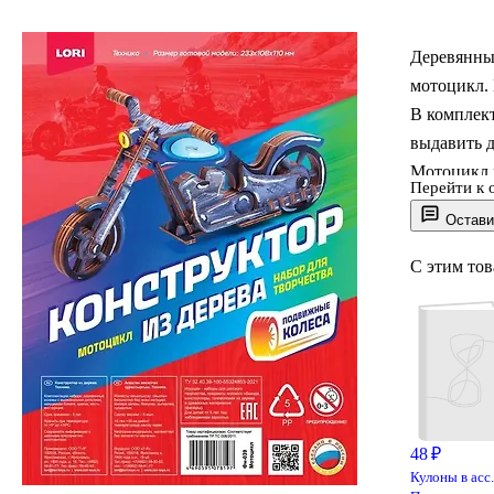
Деревянны
мотоцикл. 
В комплек
выдавить д
Мотоцикл 
Перейти к 
Остави
С этим то
48 ₽
Кулоны в асс