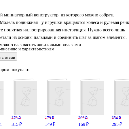
й миниатюрный конструктор, из которого можно собрать
Модель подвижная - у игрушки вращаются колеса и рулевая рейк
те понятная иллюстрированная инструкция. Нужно всего лишь
етали из основы пальцами и соединить шаг за шагом элементы.
можно раскрасить акриловыми красками.
описанию и характеристикам
ть отзыв
варом покупают
378 ₽
179 ₽
203 ₽
354 ₽
315 ₽
149 ₽
169 ₽
295 ₽
.1