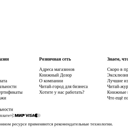
азин
Розничная сеть
Знаем, чт
Адреса магазинов
Скоро в п
Книжный Дозор
Эксклюзи
лата
О компании
Лучшие и
яльности
Читай-город для бизнеса
Читай-жу
ертификаты
Хотите у нас работать?
Книжные 
ажи
Что ещё п
ьности
плате
онном ресурсе применяются
рекомендательные технологии
.