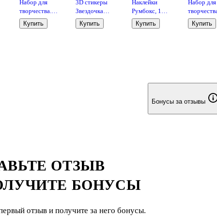
Набор для
3D стикеры
Наклейки
Набор для
(QA
творчества.
Звездочка
Румбокс, 1
творчества
Конструктор из
(упаковка)
локация, 2 листа
Конструкт
Купить
Купить
Купить
Купить
дерева. Техника
Bookvalno
с наклейками, в
дерева. Т
"Гоночный
ассортименте,
"Квадроци
болид"
М-20508
Бонусы за отзывы
АВЬТЕ ОТЗЫВ
ОЛУЧИТЕ БОНУСЫ
первый отзыв и получите за него бонусы.