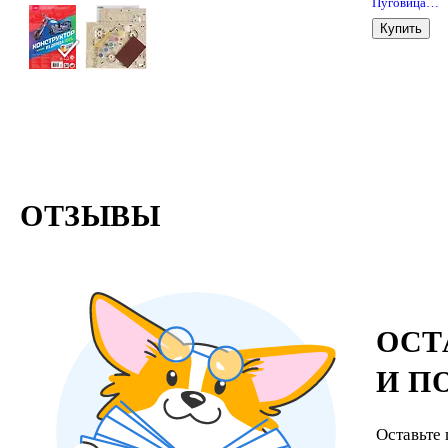
Пуговица
серебряная 
Купить
2950)
(14021148)
(упаковка)
ОТЗЫВЫ
ОСТ
И П
Оставьте 