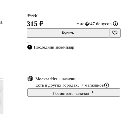
378 ₽
а.
315 ₽
+ до
47 бонусов
Купить
1
Последний экземпляр
Москва
Нет в наличии
Есть в других городах,
7 магазинов
Посмотреть наличие
374 ₽
299 ₽
732 ₽
613 ₽
299 ₽
249 ₽
610 ₽
490 ₽