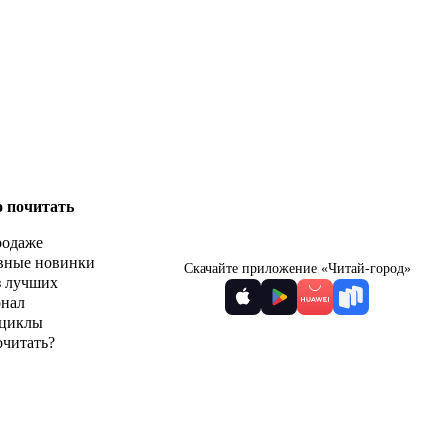
о почитать
родаже
вные новинки
Скачайте приложение «Читай-город»
з лучших
рнал
циклы
очитать?