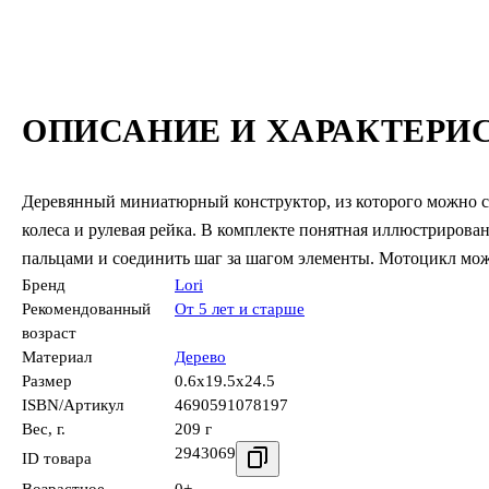
ОПИСАНИЕ И ХАРАКТЕРИ
Деревянный миниатюрный конструктор, из которого можно с
колеса и рулевая рейка. В комплекте понятная иллюстрирова
пальцами и соединить шаг за шагом элементы. Мотоцикл мо
Бренд
Lori
Рекомендованный
От 5 лет и старше
возраст
Материал
Дерево
Размер
0.6x19.5x24.5
ISBN/Артикул
4690591078197
Вес, г.
209 г
2943069
ID товара
Возрастное
0+