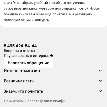
класс"» и выбрать удобный способ его получения:
самовывоз, доставка курьером или отправка почтой. Чтобы
покупать книги вам было ещё приятнее, мы регулярно
проводим акции и конкурсы.
8 495 424-84-44
Вопросы и ответы
Поучаствовать в интервью
Написать обращение
Интернет-магазин
Акции
Розничная сеть
Распродажа
Доставка и оплата
Адреса магазинов
Знаем, что почитать
Программа лояльности
Книжный Дозор
Подарочные сертификаты
О компании
Скоро в продаже
Принимаем к оплате
Правила продажи
Читай-город для бизнеса
Эксклюзивные новинки