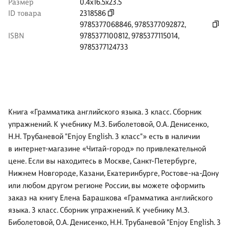
Размер
0.4x16.5x23.5
ID товара
2318586
9785377068846
,
9785377092872
,
ISBN
9785377100812
,
9785377115014
,
9785377124733
Книга «Грамматика английского языка. 3 класс. Сборник
упражнений. К учебнику М.З. Биболетовой, О.А. Денисенко,
Н.Н. Трубаневой "Enjoy English. 3 класс"» есть в наличии
в интернет-магазине «Читай-город» по привлекательной
цене. Если вы находитесь в Москве, Санкт-Петербурге,
Нижнем Новгороде, Казани, Екатеринбурге, Ростове-на-Дону
или любом другом регионе России, вы можете оформить
заказ на книгу Елена Барашкова «Грамматика английского
языка. 3 класс. Сборник упражнений. К учебнику М.З.
Биболетовой, О.А. Денисенко, Н.Н. Трубаневой "Enjoy English. 3