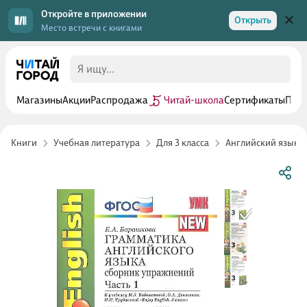
Откройте в приложении
Открыть
Место встречи с книгами
Магазины
Акции
Распродажа
Читай-школа
Сертификаты
Прог
Книги
Учебная литература
Для 3 класса
Английский язык 3