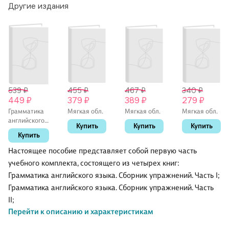
Другие издания
539 ₽
455 ₽
467 ₽
340 ₽
449 ₽
379 ₽
389 ₽
279 ₽
Грамматика
Мягкая обл.
Мягкая обл.
Мягкая обл.
английского
Купить
Купить
Купить
языка.
Купить
Сборник
упражнений.
Настоящее пособие представляет собой первую часть
Часть 1. 3
учебного комплекта, состоящего из четырех книг:
класс. К
Грамматика английского языка. Сборник упражнений. Часть I;
учебнику И.Н.
Верещагиной,
Грамматика английского языка. Сборник упражнений. Часть
Т.А.
II;
Притыкиной
Перейти к описанию и характеристикам
Грамматика английского языка. Книга для родителей;
"Английский
язык. 3 класс.
Грамматика английского языка. Проверочные работы.