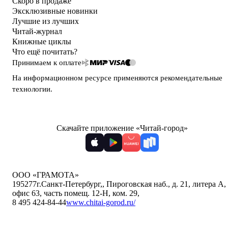
Скоро в продаже
Эксклюзивные новинки
Лучшие из лучших
Читай-журнал
Книжные циклы
Что ещё почитать?
Принимаем к оплате
На информационном ресурсе применяются
рекомендательные
технологии
.
Скачайте приложение «Читай-город»
ООО «ГРАМОТА»
195277
г.Санкт-Петербург,
,
Пироговская наб., д. 21, литера А,
офис 63, часть помещ. 12-Н, ком. 29
,
8 495 424-84-44
www.chitai-gorod.ru/