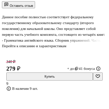
Оставить отзыв
Данное пособие полностью соответствует федеральному
государственному образовательному стандарту (второго
поколения) для начальной школы. Оно представляет собой
первую часть учебного комплекта, состоящего из четырёх книг:
- Грамматика английского языка. Сборник упражнений. Часть 1;
Перейти к описанию и характеристикам
- Грамматика английского языка. Сборник упражнений. Часть 2;
- Грамматика английского языка. Книга для родителей;
- Грамматика английского языка. Проверочные работы.
340 ₽
Пособие содержит 270 грамматических упражнений,
279 ₽
+ до
41 бонуса
обеспечивающих усвоение и закрепление правил грамматики,
которые изучаются в 3 классе. Характер упражнений позволяет
Купить
выполнять их максимально быстро, что экономит силы и время
9
учащихся и по
В наличии 9 шт.