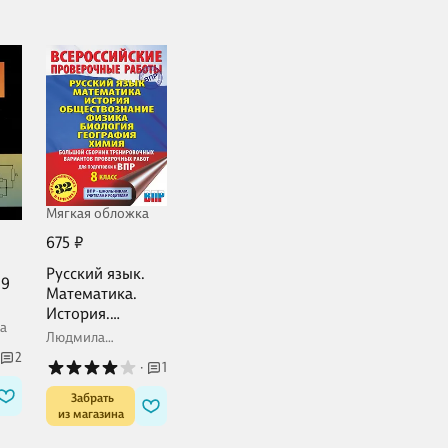
Мягкая обложка
675 ₽
Русский язык.
-9
Математика.
История.
а
Обществознани
Людмила
е. Физика.
Степанова
2
·
1
Биология.
География.
 Забрать

Химия. Большой
из магазина
сборник