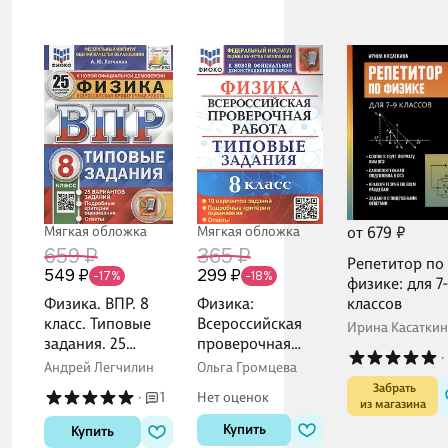
Подробные
критерии
оценивания.
Ответы
Мягкая обложка
Мягкая обложка
от 679 ₽
365 ₽
659 ₽
Репетитор по
299 ₽
549 ₽
-18%
-17%
физике: для 7
Физика:
Физика. ВПР. 8
классов
Всероссийская
класс. Типовые
Ирина Касаткин
проверочная
задания. 25
·
работа: 8 класс:
вариантов
Ольга Громцева
Андрей Легчилин
10 вариантов.
заданий
 Забрать

Нет оценок
·
1
Типовые задания
из магазина
Купить
Купить