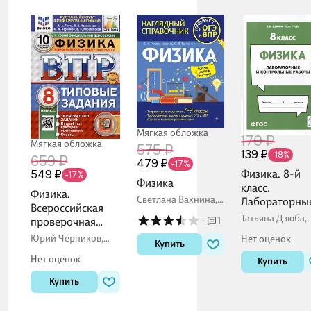
Мягкая обложка
170 ₽
Мягкая обложка
575 ₽
139 ₽
-18%
659 ₽
479 ₽
-17%
Физика. 8-й
549 ₽
-17%
Физика
класс.
Физика.
Светлана Вахнина,
Лабораторны
Всероссийская
Екатерина Глухова-
контрольные
Татьяна Дзюба,
·
1
проверочная
Козлова
работы: учеб
Юлия Рудь
работа. 8 класс.
Юрий Черников,
Нет оценок
методическое
Купить
Типовые задания.
Валерия Черникова,
пособие
Нет оценок
Алексей Якута
Купить
10 вариантов
Купить