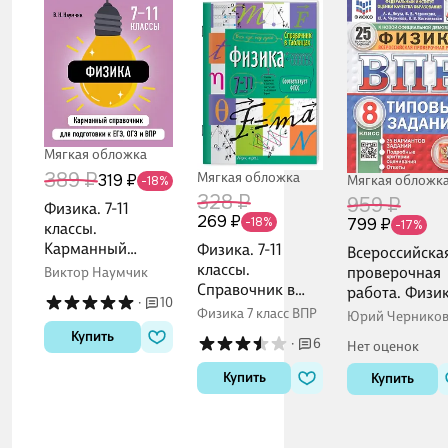
Мягкая обложка
389 ₽
Мягкая обложка
319 ₽
Мягкая обложк
-18%
328 ₽
959 ₽
Физика. 7-11
269 ₽
799 ₽
-18%
-17%
классы.
Карманный
Физика. 7-11
Всероссийска
справочник для
классы.
проверочная
Виктор Наумчик
подготовки к ЕГЭ,
Справочник в
работа. Физик
·
10
ОГЭ и ВПР
таблицах
8 класс. Типо
Физика 7 класс ВПР
Юрий Черников
задания. 25
Валерия
Купить
·
6
Нет оценок
Черникова,
вариантов
Алексей Якута
заданий. ФГО
Купить
Купить
Новый