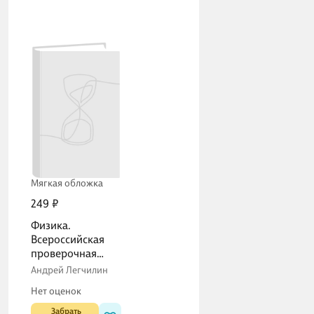
Мягкая обложка
249 ₽
Физика.
Всероссийская
проверочная
работа. 8 класс.
Андрей Легчилин
Типовые задания.
Нет оценок
15 вариантов
заданий
 Забрать
