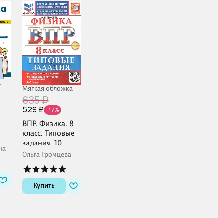
а
Мягкая обложка
635 ₽
529 ₽
-17%
ВПР. Физика. 8
класс. Типовые
задания. 10
на
вариантов
Ольга Громцева
заданий.
Подробные
критерии
Купить
оценивания.
Ответы