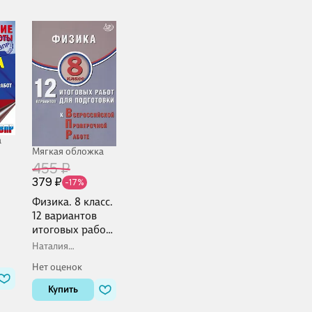
а
Мягкая обложка
455 ₽
379 ₽
-17%
Физика. 8 класс.
12 вариантов
итоговых работ
ых
для подготовки
Наталия
к Всероссийской
Пурышева, Елена
Нет оценок
Ратбиль
проверочной
работе
Купить