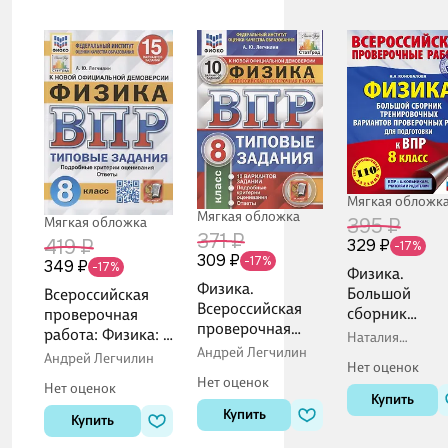
Мягкая обложк
Мягкая обложка
Мягкая обложка
395 ₽
371 ₽
419 ₽
329 ₽
-17%
309 ₽
-17%
349 ₽
-17%
Физика.
Физика.
Большой
Всероссийская
Всероссийская
сборник
проверочная
проверочная
тренировочн
работа: Физика: 8
Наталия
работа. 8 класс.
Андрей Легчилин
вариантов
класс: 15
Коновалова
Андрей Легчилин
Типовые
Нет оценок
проверочных
вариантов.
Нет оценок
задания. 10
Нет оценок
работ для
Типовые задания
Купить
вариантов
подготовки к
Купить
Купить
заданий.
ВПР. 8 класс