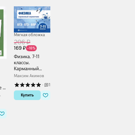
Мягкая обложка
206 ₽
169 ₽
-18%
Физика. 7-11
классы.
Карманный
справочник
Максим Акимов
·
1
е и
Купить
но-