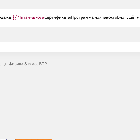
одажа
Читай-школа
Сертификаты
Программа лояльности
Блог
Ещё
с
Физика 8 класс ВПР