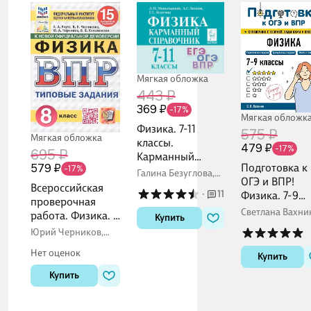
Мягкая обложка
443 ₽
369 ₽
-17%
Мягкая обложк
Физика. 7-11
575 ₽
Мягкая обложка
классы.
479 ₽
-17%
695 ₽
Карманный
Подготовка к
579 ₽
-17%
справочник
Галина Безуглова,
ОГЭ и ВПР!
Александр Богатин,
Всероссийская
·
11
Физика. 7-9
Лев Монастырский
проверочная
классы.
Светлана Вахни
работа. Физика. 8
Купить
Справочник с
класс. Типовые
Юрий Черников,
теорией,
задания. 15
Валерия Черникова,
заданиями и
Нет оценок
Алексей Якута
Купить
вариантов
ответами
заданий. ФГОС
Купить
Новый