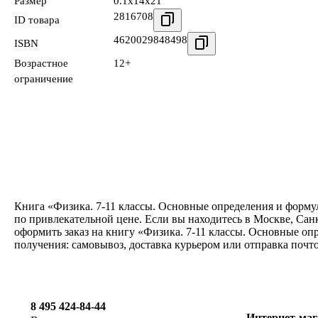
Размер
0.1x14x21
2816708
ID товара
4620029848498
ISBN
Возрастное
12+
ограничение
Книга «Физика. 7-11 классы. Основные определения и формул
по привлекательной цене. Если вы находитесь в Москве, Сан
оформить заказ на книгу «Физика. 7-11 классы. Основные оп
получения: самовывоз, доставка курьером или отправка почт
8 495 424-84-44
Интернет-маг