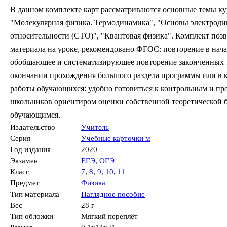
В данном комплекте карт рассматриваются основные темы кур
"Молекулярная физика. Термодинамика", "Основы электроди
относительности (СТО)", "Квантовая физика". Комплект поз
материала на уроке, рекомендовано ФГОС: повторение в начал
обобщающее и систематизирующее повторение законченных т
окончании прохождения большого раздела программы или в к
работы обучающихся: удобно готовиться к контрольным и пр
школьников ориентиром оценки собственной теоретической б
обучающимся.
Издательство
Учитель
Серия
Учебные карточки м
Год издания
2020
Экзамен
ЕГЭ
,
ОГЭ
Класс
7
,
8
,
9
,
10
,
11
Предмет
Физика
Тип материала
Наглядное пособие
Вес
28 г
Тип обложки
Мягкий переплёт