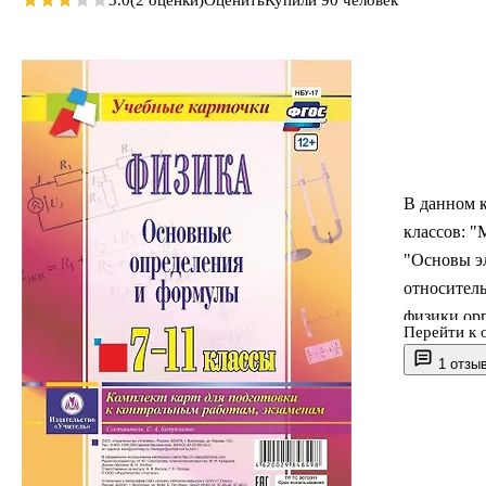
3.0
(2 оценки)
Оценить
Купили 90 человек
В данном к
классов: "
"Основы э
относитель
физики орг
Перейти к 
рекомендов
1 отзы
повторени
повторение
повторени
конце учеб
обучающих