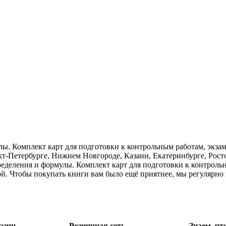
ы. Комплект карт для подготовки к контрольным работам, экзам
кт-Петербурге, Нижнем Новгороде, Казани, Екатеринбурге, Рос
ределения и формулы. Комплект карт для подготовки к контроль
ой. Чтобы покупать книги вам было ещё приятнее, мы регулярно
азин
Розничная сеть
Знаем, чт