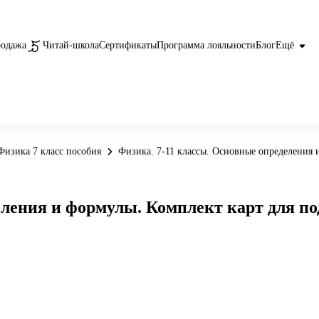
родажа
Читай-школа
Сертификаты
Программа лояльности
Блог
Ещё
Физика 7 класс пособия
Физика. 7-11 классы. Основные определения 
еления и формулы. Комплект карт для п