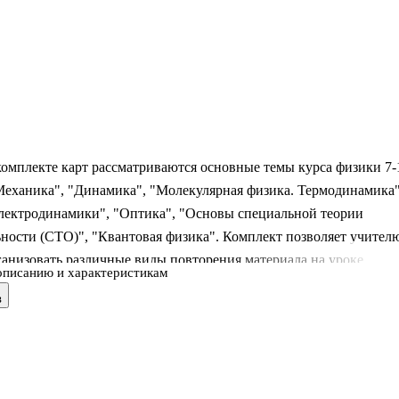
омплекте карт рассматриваются основные темы курса физики 7-
Механика", "Динамика", "Молекулярная физика. Термодинамика"
лектродинамики", "Оптика", "Основы специальной теории
ности (СТО)", "Квантовая физика". Комплект позволяет учител
анизовать различные виды повторения материала на уроке,
описанию и характеристикам
ано ФГОС: повторение в начале учебного года, текущее
в
е всего, ранее пройденного; обобщающее и систематизирующее
 законченных тем и разделов программы; заключительное
е при окончании прохождения большого раздела программы или
ного года. Карты также подходят для самостоятельной работы
ся: удобно гот