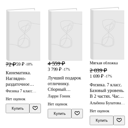
4 559 ₽
Мягкая обложка
72 ₽
59 ₽
-18%
3 799 ₽
2 039 ₽
-17%
Кинематика.
1 699 ₽
-17%
Лучший подарок
Наглядно-
отличнику.
раздаточное
Физика. 7 класс.
Сборный
пособие
Базовый уровень.
Физика 7 класс
комплект в
справочники
В 2 частях. Часть
Ларри Гоник
Нет оценок
коробе из 4-х
2. Учебное
Альбина Булатова,
Нет оценок
книг
пособие
Лев Генденштейн,
Купить
Нет оценок
И.Н. Корнильев
Купить
Купить