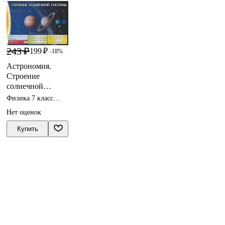
243 ₽
199 ₽
-18%
Астрономия.
Строение
солнечной
системы.
Физика 7 класс
Учебный плакат
пособия
Нет оценок
(Формат А2)
Купить