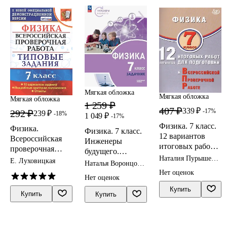
Мягкая обложка
Мягкая обложка
Мягкая обложка
1 259 ₽
407 ₽
339 ₽
-17%
292 ₽
239 ₽
-18%
1 049 ₽
-17%
Физика. 7 класс.
Физика.
Физика. 7 класс.
12 вариантов
Всероссийская
Инженеры
итоговых работ
проверочная
будущего.
для подготовки к
Наталия Пурышева,
работа. 7 класс.
Е. Луховицкая
Углублённый
Наталья Воронцова,
Всероссийской
Елена Ратбиль
Типовые задания.
уровень.
Иван Ломаченков,
Нет оценок
проверочной
Нет оценок
10 вариантов.
Сергей Муравьёв,
Задачник.
работе
Юрий Панебратцев
Подробные
Купить
Учебное пособие.
Купить
Купить
критерии
ФГОС 2021
оценивания.
Ответы