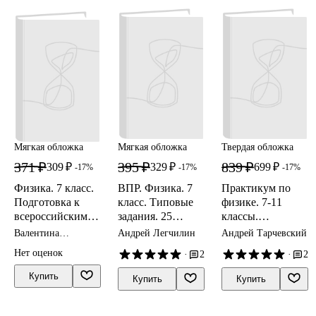
Мягкая обложка
Мягкая обложка
Твердая обложка
371 ₽
395 ₽
839 ₽
309 ₽
329 ₽
699 ₽
-17%
-17%
-17%
Физика. 7 класс.
ВПР. Физика. 7
Практикум по
Подготовка к
класс. Типовые
физике. 7-11
всероссийским
задания. 25
классы.
проверочным
Вариантов
Профильный
Валентина
Андрей Легчилин
Андрей Тарчевский
работам (ВПР)
заданий.
уровень обучения
Шахматова, Ольга
Нет оценок
·
2
·
2
Шефер
Подробные
критерии
Купить
Купить
Купить
оценивания.
Ответы