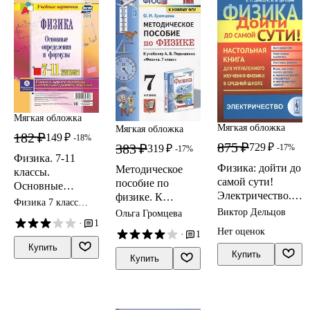
Мягкая обложка
Мягкая обложка
Мягкая обложка
182 ₽
149 ₽
-18%
875 ₽
383 ₽
729 ₽
319 ₽
-17%
-17%
Физика. 7-11
Физика: дойти до
Методическое
классы.
самой сути!
пособие по
Основные
Электричество.
физике. К
определения и
Физика 7 класс
Настольная книга
учебнику А. В.
Виктор Дельцов
формулы.
Ольга Громцева
пособия
для углубленного
·
1
Перышкина
Комплект карт
Нет оценок
·
1
изучения физики
Физика. 7 класс
для подготовки к
Купить
в средней школе
Купить
контрольным
Купить
работам,
экзаменам