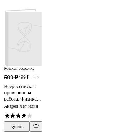
Мягкая обложка
599 ₽
499 ₽
-17%
Всероссийская
проверочная
работа. Физика: 7
класс: 25
Андрей Легчилин
вариантов.
Типовые задания.
ФГОС
Купить