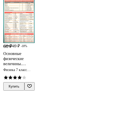
60 ₽
49 ₽
-18%
Основные
физические
величины.
Наглядно-
Физика 7 класс
раздаточное
пособия
пособие
Купить