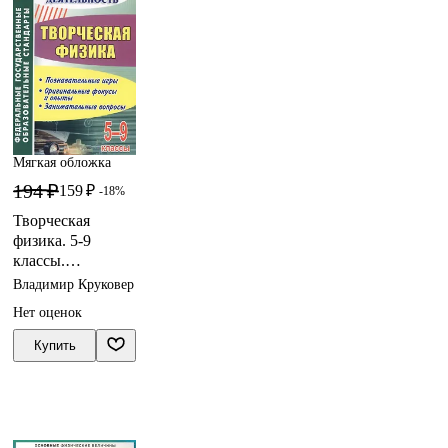
Мягкая обложка
194 ₽
159 ₽
-18%
Творческая
физика. 5-9
классы.
Познавательные
Владимир Круковер
игры.
Нет оценок
Оригинальные
фокусы и опыты.
Купить
Занимательные
вопросы. ФГОС