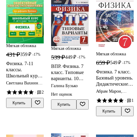
Мягкая обложка
Мягкая обложка
431 ₽
359 ₽
Мягкая обложка
-17%
539 ₽
449 ₽
-17%
659 ₽
549 ₽
-17%
Физика. 7-11
ВПР. Физика. 7
классы.
Физика. 7 класс.
класс. Типовые
Школьный курс в
Базовый уровень.
варианты. 10
наглядных
Светлана Вахнина,
Дидактические
типовых
Галина Бузько
таблицах
Ксения Черепова
материалы к
вариантов.
Абрам Марон,
·
2
Нет оценок
учебнику И.М.
Евгений Марон
Подробные
·
1
Перышкина, А.И.
критерии
Купить
Купить
Иванова
оценивания.
Купить
Ответы