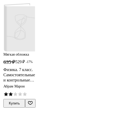
Мягкая обложка
635 ₽
529 ₽
-17%
Физика. 7 класс.
Самостоятельные
и контрольные
работы к
Абрам Марон
учебнику А.В.
Перышкина
Купить