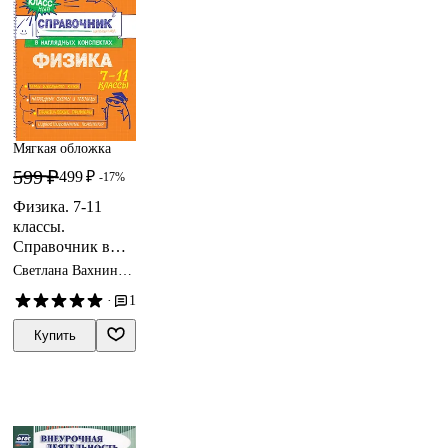
Мягкая обложка
599 ₽
499 ₽
-17%
Физика. 7-11
классы.
Справочник в
наглядных
Светлана Вахнина,
конспектах
Ирина Попова
·
1
Купить