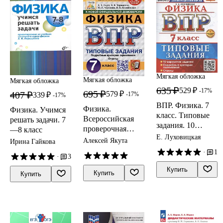
Мягкая обложка
Мягкая обложка
Мягкая обложка
635 ₽
529 ₽
-17%
695 ₽
579 ₽
407 ₽
-17%
339 ₽
-17%
ВПР. Физика. 7
Физика.
Физика. Учимся
класс. Типовые
Всероссийская
решать задачи. 7
задания. 10
проверочная
—8 класс
вариантов
Е. Луховицкая
работа. 7 класс.
Алексей Якута
Ирина Гайкова
заданий.
Типовые задания.
·
1
Подробные
·
3
15 вариантов
критерии
Купить
Купить
Купить
оценивания.
Ответы