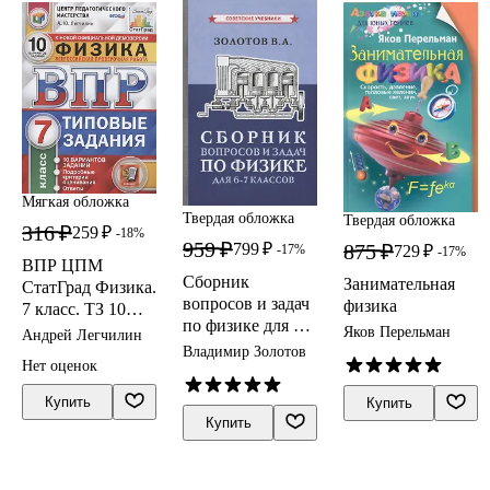
Мягкая обложка
Твердая обложка
Твердая обложка
316 ₽
259 ₽
-18%
959 ₽
875 ₽
799 ₽
729 ₽
-17%
-17%
ВПР ЦПМ
Сборник
Занимательная
СтатГрад Физика.
вопросов и задач
физика
7 класс. ТЗ 10
по физике для 6-7
вариантов
Яков Перельман
Андрей Легчилин
классов
Владимир Золотов
Нет оценок
Купить
Купить
Купить