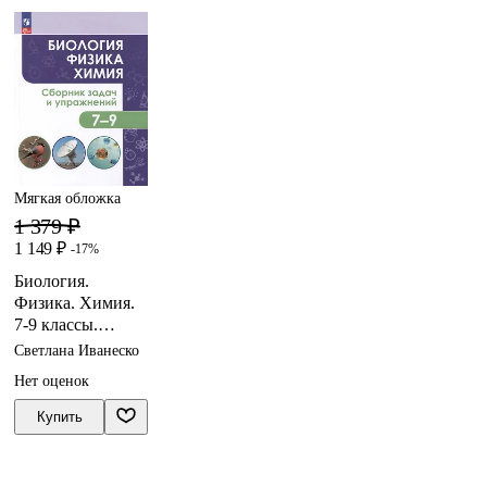
Мягкая обложка
1 379 ₽
1 149 ₽
-17%
Биология.
Физика. Химия.
7-9 классы.
Сборник задач и
Светлана Иванеско
упражнений
Нет оценок
Купить