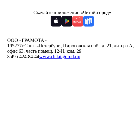
Скачайте приложение «Читай-город»
ООО «ГРАМОТА»
195277
г.Санкт-Петербург,
,
Пироговская наб., д. 21, литера А,
офис 63, часть помещ. 12-Н, ком. 29
,
8 495 424-84-44
www.chitai-gorod.ru/