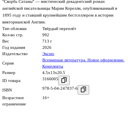
"Скорбь Сатаны" — мистический декадентский роман
английской писательницы Марии Корелли, опубликованный в
1895 году и ставший крупнейшим бестселлером в истории
викторианской Англии.
Тип обложки
Твёрдый переплёт
Кол-во стр.
992
Вес
713 г
Год издания
2026
Издательство
Эксмо
Всемирная литература. Новое оформление.
Серия
Комплекты
Размер
4.5x13x20.5
3166005
ID товара
978-5-04-247837-6
ISBN
Возрастное
16+
ограничение