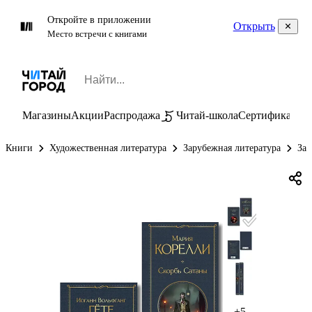
Откройте в приложении
Открыть
Место встречи с книгами
Магазины
Акции
Распродажа
Читай-школа
Сертификаты
П
Книги
Художественная литература
Зарубежная литература
Зар
+5