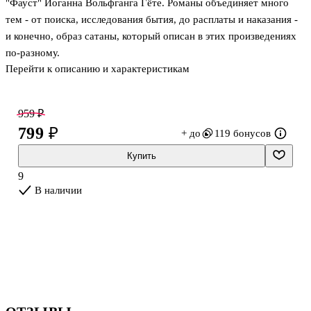
"Фауст" Иоганна Вольфганга Гёте. Романы объединяет много
тем - от поиска, исследования бытия, до расплаты и наказания -
и конечно, образ сатаны, который описан в этих произведениях
по-разному.
Перейти к описанию и характеристикам
"Фауст". Доктор Иоганн Фауст – личность не только
легендарная, но и историческая: ученый врач или маг-
959 ₽
чернокнижник, шарлатан и плут, живший в 16 веке в Германии
799 ₽
+ до
119 бонусов
(за давностью лет подробности его биографии остаются
неизвестными). Остались записи о загадочной смерти Фауста,
Купить
якобы убитого демоном Мефистофелем. Под пером Иоганна
9
Вольфганга Гёте средневековая легенда превратилась в великую
В наличии
трагедию о цели человеческого бытия, о поиске смысла