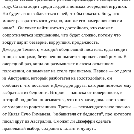
году. Сатана ходит среди людей в поисках очередной игрушки.
Но будет ли он забавляться с ней, чтобы показать Богу, что
может развратить кого угодно, или же его намерения совсем
иные?.. Он хочет найти кого-то достойного, кто сможет
сопротивляться искушениям, что будет сложно, потому что
вокруг царит безверие, коррупция, продажность.
Джеффри Темпест, молодой обедневший писатель, едва сводит
концы с концами, безуспешно пытается продать свой роман. В
очередной раз, когда он размышляет о своем отчаянном
положении, он замечает на столе три письма. Первое — от друга
из Австралии, который разбогател на золотодобыче, он
сообщает, что посылает к Джеффри друга, который поможет ему
выбраться из бедности. Второе — записка от поверенного, в
которой подробно описывается, что он унаследовал состояние
от умершего родственника. Третье — рекомендательное письмо
от Князя Лучо Риманеза, "избавителя от бедности", про которого
писал друг из Австралии. Сможет ли Джеффри сделать
правильный выбор, сохранить талант и душу?..