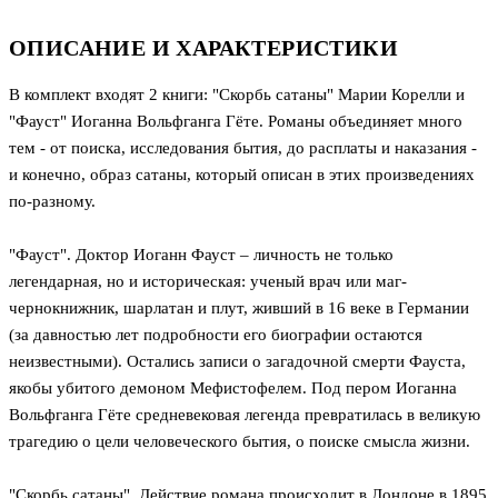
ОПИСАНИЕ И ХАРАКТЕРИСТИКИ
В комплект входят 2 книги: "Скорбь сатаны" Марии Корелли и
"Фауст" Иоганна Вольфганга Гёте. Романы объединяет много
тем - от поиска, исследования бытия, до расплаты и наказания -
и конечно, образ сатаны, который описан в этих произведениях
по-разному.
"Фауст". Доктор Иоганн Фауст – личность не только
легендарная, но и историческая: ученый врач или маг-
чернокнижник, шарлатан и плут, живший в 16 веке в Германии
(за давностью лет подробности его биографии остаются
неизвестными). Остались записи о загадочной смерти Фауста,
якобы убитого демоном Мефистофелем. Под пером Иоганна
Вольфганга Гёте средневековая легенда превратилась в великую
трагедию о цели человеческого бытия, о поиске смысла жизни.
"Скорбь сатаны". Действие романа происходит в Лондоне в 1895