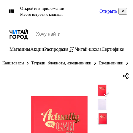
Откройте в приложении
Открыть
Место встречи с книгами
Магазины
Акции
Распродажа
Читай-школа
Сертификаты
П
Канцтовары
Тетради, блокноты, ежедневники
Ежедневники
Е