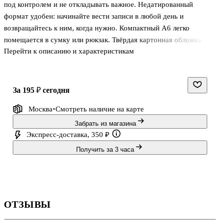
Sworld
корпус
пулевидный,
ассортименте
под контролем и не откладывать важное. Недатированный
Crown
формат удобен: начинайте вести записи в любой день и
возвращайтесь к ним, когда нужно. Компактный А6 легко
помещается в сумку или рюкзак. Твёрдая картонная обложка с
Перейти к описанию и характеристикам
матовой ламинацией и тиснением золотой фольгой выглядит
аккуратно и защищает страницы. Офсетная бумага подходит для
заметок, списков дел и небольших зарисовок.
за 195 ₽
сегодня
Москва
Смотреть наличие
на карте
Забрать из магазина
Экспресс-доставка, 350 ₽
Получить за 3 часа
ОТЗЫВЫ