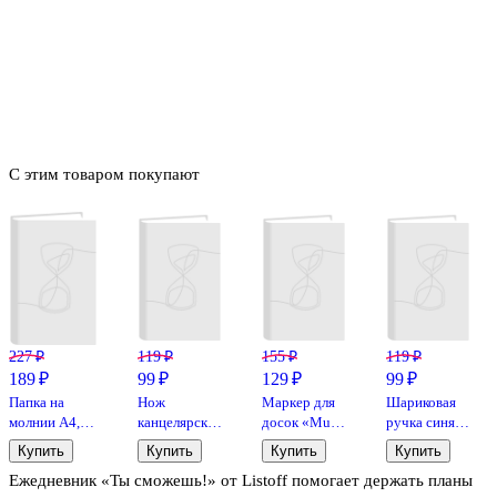
С этим товаром покупают
227 ₽
119 ₽
155 ₽
119 ₽
189 ₽
99 ₽
129 ₽
99 ₽
Папка на
Нож
Маркер для
Шариковая
молнии А4,
канцелярский
досок «Multi
ручка синяя
армированный
GoodMark,
Board
автоматическая,
Купить
Купить
Купить
Купить
пластик, в
18 мм,
Comfort»
Monocolor,
Ежедневник «Ты сможешь!» от Listoff помогает держать планы
ассортименте,
пластиковый
чёрный 3 мм,
GoodMark, в