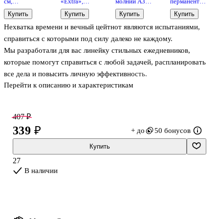
см,
«Extra»,
молнии А3,
перманентный
деревянная,
Factis,
пластик, с
чёрный,
Купить
Купить
Купить
Купить
Можга
мягкий
ручками,
двухсторонний,
Нехватка времени и вечный цейтнот являются испытаниями,
черная,
GoodMark
OfficeSpace
справиться с которыми под силу далеко не каждому.
Мы разработали для вас линейку стильных ежедневников,
которые помогут справиться с любой задачей, распланировать
все дела и повысить личную эффективность.
Перейти к описанию и характеристикам
Фишки:
- Обложки выполнены с учетом индивидуальных вкусов каждого.
407 ₽
Общее у них лишь одно: стиль и актуальность;
339 ₽
+ до
50 бонусов
- Толщина блока разработана с учетом ваших требований: вы
сможете брать ежедневник с собой, а также работать с ним в
Купить
офисе;
27
- Белая плотная бумага внутри;
В наличии
- Сетка блока создана с учетом современных тенденций
европейского дизайна: часть распределена по времени — для
ваших рабочих дедлайнов, а другая част