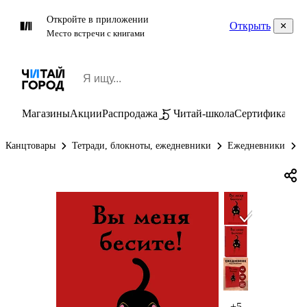
Откройте в приложении
Открыть
Место встречи с книгами
Магазины
Акции
Распродажа
Читай-школа
Сертификаты
П
Канцтовары
Тетради, блокноты, ежедневники
Ежедневники
Е
+5