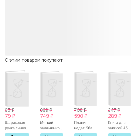
С этим товаром покупают
95 ₽
899 ₽
708 ₽
347 ₽
79 ₽
749 ₽
590 ₽
289 ₽
Шариковая
Мягкий
Планинг
Книга для
ручка синяя 1
заламинированный
недат. 56л
записей А5
мм, Round
картон
"Joy Book"
40л "Мой