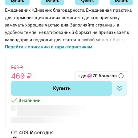
Купить
Купить
Купить
Купить
Stic, Bic
сахарная
первый
вата,
дневник
Ежедневник «Дневник благодарности. Ежедневная практика
настольный,
благодарности.
для гармонизации жизни» помогает сделать привычку
иск.кожа 7Б,
Волшебный
замечать хорошее частью дня. Заполняйте страницы в
скругл.углы,
блокнот
съемный
добрых слов
удобном темпе: недатированный формат не привязывает к
тонир.блок,
и радостных
календарю и подходит для старта в любой момент. Внутри —
тисн.фольгой,
моментов"
Перейти к описанию и характеристикам
пространство для коротких записей о том, за что вы
евроспираль,
офсет
благодарны, целях и важных выводах, чтобы поддерживать
спокойствие и фокус. Сиреневый А5 удобно брать с собой, а
563 ₽
твёрдая картонная обложка защищает записи. Издательство
469 ₽
+ до
70 бонусов
Эксмо. Подойдёт с 16 лет.
Купить
В наличии
от 409 ₽
сегодня