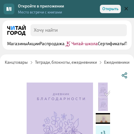
Откройте в приложении
Открыть
Место встречи с книгами
Магазины
Акции
Распродажа
Читай-школа
Сертификаты
Прог
Канцтовары
Тетради, блокноты, ежедневники
Ежедневники
+3