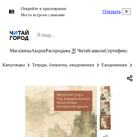
Откройте в приложении
Открыть
Место встречи с книгами
Магазины
Акции
Распродажа
Читай-школа
Сертификаты
П
Канцтовары
Тетради, блокноты, ежедневники
Ежедневники
Е
+5