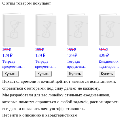
С этим товаром покупают
155 ₽
155 ₽
155 ₽
515 ₽
129 ₽
129 ₽
129 ₽
429 ₽
Тетрадь
Тетрадь
Тетрадь
Ежедневник
предметная
предметная
предметная
недатированный
«Shades.
«Shades.
«Shades.
«Ultimate
Купить
Купить
Купить
Купить
Английский
Русский
Информатика»
Gray» А5,
Нехватка времени и вечный цейтнот являются испытаниями,
язык» 48
язык» 48
48 листов в
128 листов,
листов в
листов в
клетку, со
Listoff
справиться с которыми под силу далеко не каждому.
клетку, со
линейку, со
справочными
Мы разработали для вас линейку стильных ежедневников,
справочными
справочными
материалами
которые помогут справиться с любой задачей, распланировать
материалами -
материалами
- Listoff
Listoff
- Listoff
все дела и повысить личную эффективность.
Перейти к описанию и характеристикам
Фишки: