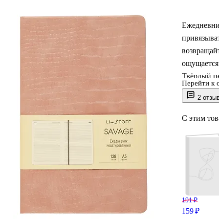
Ежедневни
привязыват
возвращайт
ощущается 
Твёрдый п
Перейти к 
в дороге. 
2 отзы
Listoff по
С этим то
191 ₽
159 ₽