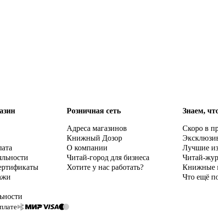
азин
Розничная сеть
Знаем, чт
Адреса магазинов
Скоро в п
Книжный Дозор
Эксклюзи
лата
О компании
Лучшие и
яльности
Читай-город для бизнеса
Читай-жу
ертификаты
Хотите у нас работать?
Книжные 
ажи
Что ещё п
ьности
плате