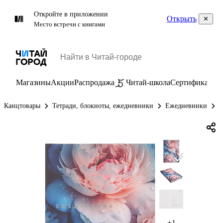
Откройте в приложении
Открыть
Место встречи с книгами
Магазины
Акции
Распродажа
Читай-школа
Сертификаты
П
Канцтовары
Тетради, блокноты, ежедневники
Ежедневники
Е
+1