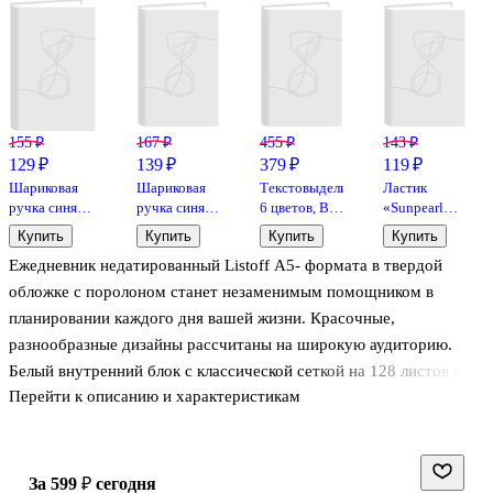
155 ₽
167 ₽
455 ₽
143 ₽
129 ₽
139 ₽
379 ₽
119 ₽
Шариковая
Шариковая
Текстовыделители
Ластик
ручка синяя
ручка синяя,
6 цветов, Be
«Sunpearl
0,5 мм, MC
Ultra L-30,
positive
6541/40»,
Купить
Купить
Купить
Купить
Gold,
Erich Krause
Koh-i-Noor,
Ежедневник недатированный Listoff А5- формата в твердой
MunHwa
комбинированны
обложке с поролоном станет незаменимым помощником в
планировании каждого дня вашей жизни. Красочные,
разнообразные дизайны рассчитаны на широкую аудиторию.
Белый внутренний блок с классической сеткой на 128 листов и
Перейти к описанию и характеристикам
бумагой плотностью 70 г/м2 поможет аккуратно вести записи,
планировать свой день и ставить новые цели. Ламинация soft
touch делает обложку тактильно-приятной, а тиснение фольгой
будет притягивать взгляды к вашему рабочему месту. Содержит
за 599 ₽
сегодня