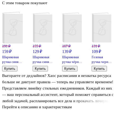
С этим товаром покупают
191 ₽
155 ₽
167 ₽
131 ₽
159 ₽
129 ₽
139 ₽
109 ₽
Шариковая
Шариковая
Шариковая
Гелевая
ручка синяя
ручка синяя
ручка чёрная
ручка черная
0,7 мм, BPS-
0,5 мм, MC
автоматическая
0,5 мм, Basic,
Купить
Купить
Купить
Купить
GP-F L, Pilot
Gold,
1 мм, K15,
Schiller
Выгораете от дедлайнов? Хаос расписания и нехватка ресурса
MunHwa
Schneider
больше не диктуют правила — теперь вы управляете временем!
Представляем линейку стильных ежедневников. Каждый из них
— ваш персональный ассистент, который поможет справиться с
любой задачей, распланировать все дела и прокачать личную
Перейти к описанию и характеристикам
продуктивность.