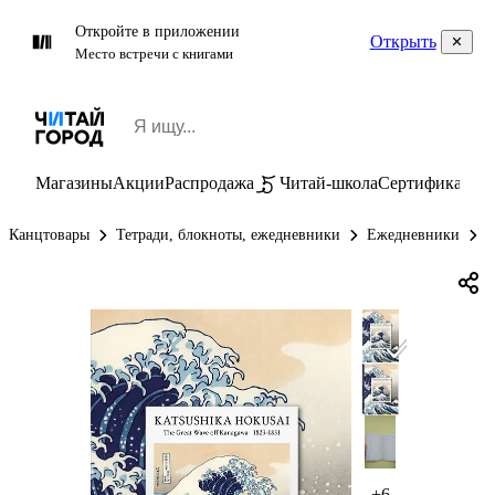
Откройте в приложении
Открыть
Место встречи с книгами
Магазины
Акции
Распродажа
Читай-школа
Сертификаты
П
Канцтовары
Тетради, блокноты, ежедневники
Ежедневники
Е
+6