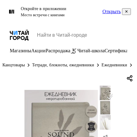
Откройте в приложении
Открыть
Место встречи с книгами
Магазины
Акции
Распродажа
Читай-школа
Сертификаты
П
Канцтовары
Тетради, блокноты, ежедневники
Ежедневники
Е
+5