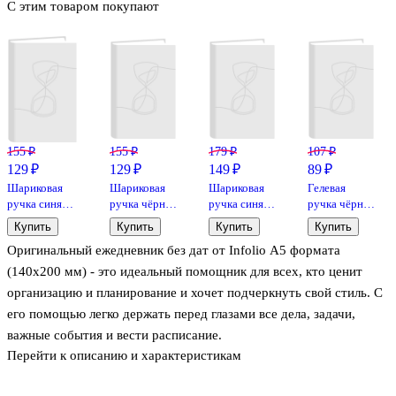
С этим товаром покупают
155 ₽
155 ₽
179 ₽
107 ₽
129 ₽
129 ₽
149 ₽
89 ₽
Шариковая
Шариковая
Шариковая
Гелевая
ручка синяя
ручка чёрная
ручка синяя
ручка чёрная
0,5 мм, MC
0,5 мм, MC
автоматическая
0,5 мм, Prism,
Купить
Купить
Купить
Купить
Gold,
Gold,
0,7 мм,
Schiller
Оригинальный ежедневник без дат от Infolio А5 формата
MunHwa
MunHwa
Expert,
Schiller, в
(140х200 мм) - это идеальный помощник для всех, кто ценит
ассортименте
организацию и планирование и хочет подчеркнуть свой стиль. С
его помощью легко держать перед глазами все дела, задачи,
важные события и вести расписание.
Перейти к описанию и характеристикам
Этот удобный недатированный планировщик идеально подходит
для ежедневного использования. Он довольно компактный,