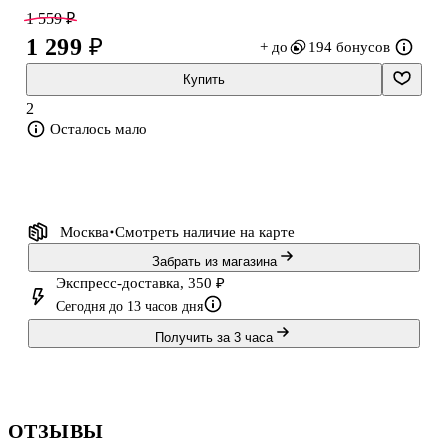
поэтому легко уместится даже не в самую большую сумку.
1 559 ₽
Благодаря мягкой обложке из качественной искусственной кожи
1 299 ₽
+ до
194 бонусов
он будет хорошо защищен от повреждений и влаги. Удобный
кармашек на нахзаце пригодится для мелочей. А ниткошвейное
Купить
скрепление очень долговечно, поэтому изделие верно прослужит
2
весь год. Окрашенный в ц
Осталось мало
Москва
Смотреть наличие
на карте
Забрать из магазина
Экспресс-доставка, 350 ₽
Сегодня до 13 часов дня
Получить за 3 часа
ОТЗЫВЫ