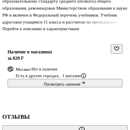
образовательному стандарту среднего (полного) общего
образования, рекомендован Министерством образования и науки
РФ и включен в Федеральный перечень учебников. Учебник
адресован учащимся 11 класса и рассчитан на преподавание
Перейти к описанию и характеристикам
предмета из расчета 3 часа в неделю. Учебник содержит
сведения об основных законах и закономерностях, отражающих
порядок и самоорганизацию в природе; о строении и
деятельности живых систем от клетки до экосистемы; о
Наличие в магазинах
происхождении и развитии жизни на Земле; об особенностях
за 829 ₽
происхождения и развития человека, его генетике и
Москва
Нет в наличии
заболеваниях; о ноосфере и технических достижениях человека.
Есть в других городах,
1 магазин
Современное оформление, многоуровневые
Посмотреть наличие
ОТЗЫВЫ