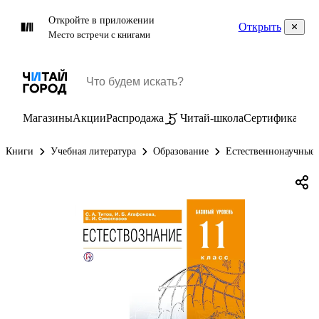
Откройте в приложении
Открыть
Место встречи с книгами
Магазины
Акции
Распродажа
Читай-школа
Сертификаты
П
Книги
Учебная литература
Образование
Естественнонаучные