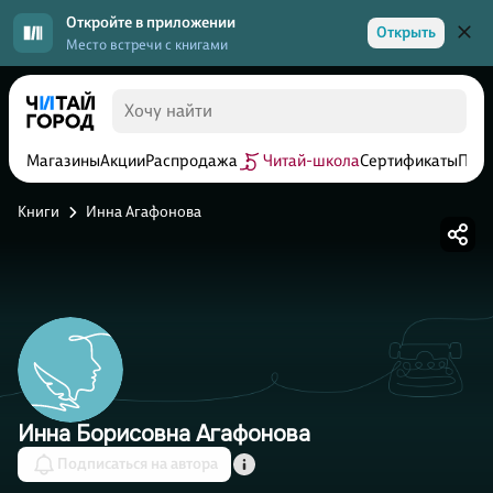
Откройте в приложении
Открыть
Место встречи с книгами
Магазины
Акции
Распродажа
Читай-школа
Сертификаты
Прог
Книги
Инна Агафонова
Инна Борисовна Агафонова
Подписаться на автора