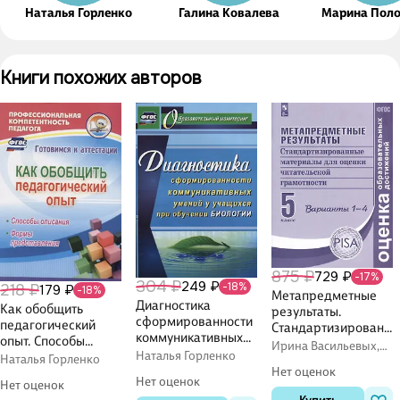
Наталья Горленко
Галина Ковалева
Марина Пол
Книги похожих авторов
875 ₽
729 ₽
-17%
304 ₽
249 ₽
-18%
218 ₽
179 ₽
-18%
Метапредметные
Диагностика
Как обобщить
результаты.
сформированности
педагогический
Стандартизированн
коммуникативных
опыт. Способы
ые материалы для
Ирина Васильевых,
умений у учащихся
Наталья Горленко
описания, формы
Наталья Горленко
оценки
Юлия Гостева, Галина
при обучении
Нет оценок
представления.
Ковалева
читательской
Нет оценок
Нет оценок
биологии. ФГОС
ФГОС
грамотности. 5