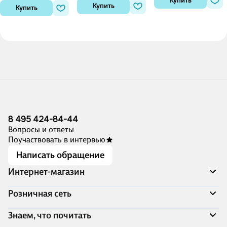
Купить
класс. Варианты 1-4
Купить
Купить
8 495 424-84-44
Вопросы и ответы
Поучаствовать в интервью
Написать обращение
Интернет-магазин
Акции
Розничная сеть
Распродажа
Доставка и оплата
Адреса магазинов
Знаем, что почитать
Программа лояльности
Книжный Дозор