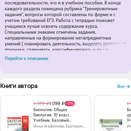
последовательности, что и в учебном пособии. В конце
каждого раздела помещена рубрика "Тренировочные
задания", вопросы которой составлены по форме и с
учетом требований ЕГЭ. Работа с тетрадью поможет
учащимся лучше освоить содержание курса.
Специальными знаками отмечены задания,
направленные на формирование метапредметных
умений ( планировать деятельность, выделять различные
признаки, сравнивать, классифицировать и др.) и
личностных качеств ученика.
Перейти к описанию
Книги автора 
Все
1 319 ₽
1
1 099 ₽
-17%
Биология. Общая
Б
биология. 10 класс.
у
Учебник. Базовый
У
уровень
Инна Агафонова, Екатерина
И
Захарова, Владислав
С