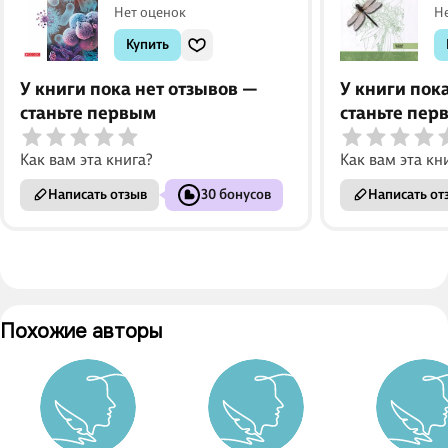
Нет оценок
Н
Сивоглазов
Купить
У книги пока нет отзывов —
У книги пок
станьте первым
станьте пер
Как вам эта книга?
Как вам эта кн
Написать отзыв
30 бонусов
Написать от
Похожие авторы