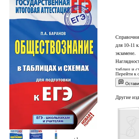
Справочни
для 10-11 
экзамене.
Наглядност
таблиц и с
Перейти к 
материал.
Остави
Справочни
обществоз
Другие из
дисциплин 
подготовк
Автор книг
корреспон
заслуженны