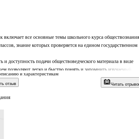
к включает все основные темы школьного курса обществознани
классов, знание которых проверяется на едином государственном
ь и доступность подачи обществоведческого материала в виде
хем позволяют легко и быстро понять и запомнить изучаемый
описанию и характеристикам
ть отзыв
Читать отрыво
к может быть использован учащимися в процессе изучения курс
нания и подготовки к ЕГЭ, преподавателями обществоведческих
дания
образовательных организаций и структур довузовской
и.
и – П.А.Баранов, доктор педагогических наук, член-
дент Академии педагогических и социальных наук РФ,
й учитель России, - хорошо известен как создател