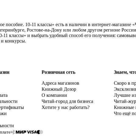
е пособие. 10-11 классы» есть в наличии в интернет-магазине «
теринбурге, Ростове-на-Дону или любом другом регионе России
0-11 классы» и выбрать удобный способ его получения: самовыво
 и конкурсы.
азин
Розничная сеть
Знаем, чт
Адреса магазинов
Скоро в п
Книжный Дозор
Эксклюзи
лата
О компании
Лучшие и
яльности
Читай-город для бизнеса
Читай-жу
ертификаты
Хотите у нас работать?
Книжные 
ажи
Что ещё п
ьности
плате