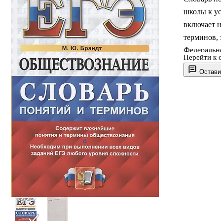
школы к ус
включает 
терминов,
Федерально
Перейти к 
изучения 
Остави
заданий Ед