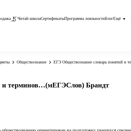
родажа
Читай-школа
Сертификаты
Программа лояльности
Блог
Ещё
дметы
Обществознание
ЕГЭ Обществознание словарь понятий и 
й и терминов…(мЕГЭСлов) Брандт
о обществознанию ориентирован на подготовку учащихся средн