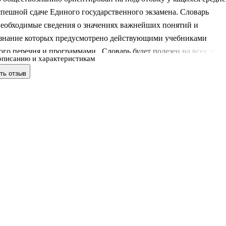
пешной сдаче Единого государственного экзамена. Словарь
необходимые сведения о значениях важнейших понятий и
 знание которых предусмотрено действующими учебниками
го перечня и программами. .Словарь будет полезен на всех этап
описанию и характеристикам
обществознания в школе и особенно при подготовке к выполнен
ть отзыв
иного государственного экзамена. .