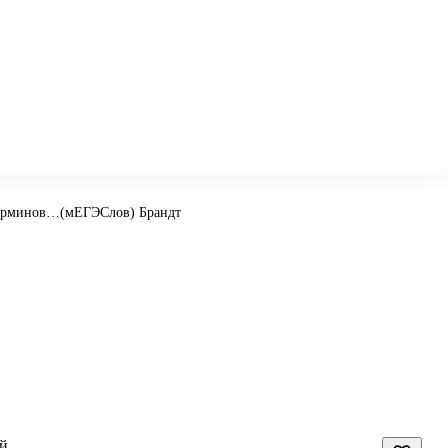
терминов…(мЕГЭСлов) Брандт
ей