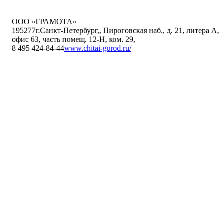
ООО «ГРАМОТА»
195277
г.Санкт-Петербург,
,
Пироговская наб., д. 21, литера А,
офис 63, часть помещ. 12-Н, ком. 29
,
8 495 424-84-44
www.chitai-gorod.ru/