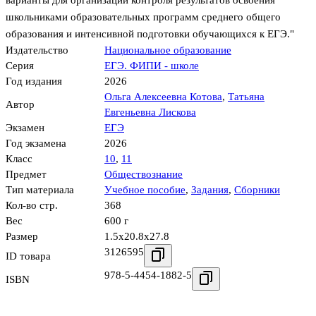
варианты для организации контроля результатов освоения
школьниками образовательных программ среднего общего
образования и интенсивной подготовки обучающихся к ЕГЭ."
Издательство
Национальное образование
Серия
ЕГЭ. ФИПИ - школе
Год издания
2026
Ольга Алексеевна Котова
,
Татьяна
Автор
Евгеньевна Лискова
Экзамен
ЕГЭ
Год экзамена
2026
Класс
10
,
11
Предмет
Обществознание
Тип материала
Учебное пособие
,
Задания
,
Сборники
Кол-во стр.
368
Вес
600 г
Размер
1.5x20.8x27.8
3126595
ID товара
978-5-4454-1882-5
ISBN