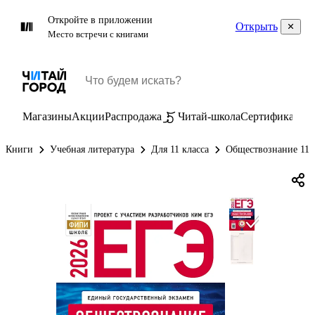
Откройте в приложении
Открыть
Место встречи с книгами
Магазины
Акции
Распродажа
Читай-школа
Сертификаты
П
Книги
Учебная литература
Для 11 класса
Обществознание 11 