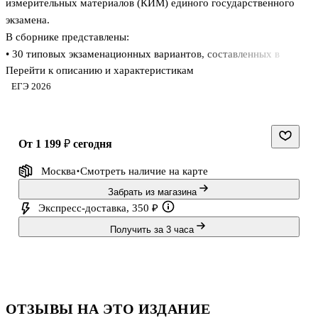
измерительных материалов (КИМ) единого государственного
экзамена.
В сборнике представлены:
• 30 типовых экзаменационных вариантов, составленных в
Перейти к описанию и характеристикам
соответствии с проектом демоверсии КИМ ЕГЭ по
ЕГЭ 2026
обществознанию 2026 года;
• инструкция по выполнению экзаменационной работы;
• ответы ко всем заданиям;
• критерии оценивания.
от 1 199 ₽
сегодня
Выполнение заданий типовых экзаменационных вариантов
Москва
Смотреть наличие
на карте
предоставляет обучающимся возможность самостоятельно
подготовиться к государственной итоговой аттестации в форме
Забрать из магазина
ЕГЭ, а также объективно оценить уровень своей подготовки к
Экспресс-доставка, 350 ₽
экзамену.
Получить за 3 часа
Учителя могут использовать типовые экзаменационные
варианты для организации ко
ОТЗЫВЫ НА ЭТО ИЗДАНИЕ