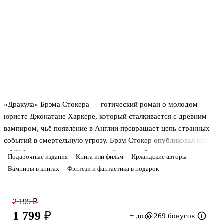
«Дракула» Брэма Стокера — готический роман о молодом
юристе Джонатане Харкере, который сталкивается с древним
вампиром, чьё появление в Англии превращает цепь странных
событий в смертельную угрозу. Брэм Стокер опубликовал книгу
в 1897 году, и с тех пор она остаётся одной из главных точек
Подарочные издания
Книга или фильм
Ирландские авторы
входа в готическую прозу. История строится на столкновении
Вампиры в книгах
Фэнтези и фантастика в подарок
рационального взгляда на мир с тем, что не поддаётся
объяснению: на одной стороне — юристы, врачи, записи
наблюдений и попытка всё проверить; на другой — суеверный
2 195 ₽
страх, чужая воля и сила, которая приходит из старого мира в
1 799 ₽
+ до
269 бонусов