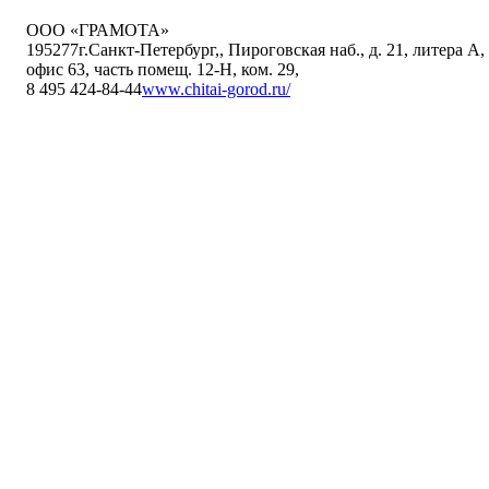
ООО «ГРАМОТА»
195277
г.Санкт-Петербург,
,
Пироговская наб., д. 21, литера А,
офис 63, часть помещ. 12-Н, ком. 29
,
8 495 424-84-44
www.chitai-gorod.ru/