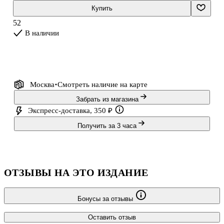
благополучную Англию. «Дракула» — один из ключевых
Купить
романов о вампирах и вторжении неизвестного в привычную
52
жизнь.
В наличии
Перейти к описанию и характеристикам
Москва
Смотреть наличие
на карте
Забрать из магазина
Экспресс-доставка, 350 ₽
Получить за 3 часа
ОТЗЫВЫ НА ЭТО ИЗДАНИЕ
Бонусы за отзывы
Оставить отзыв