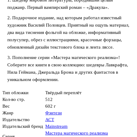
1. Шедевр мировой литературы, породивший целый
поджанр. Первый вампирский роман – «Дракула».
2. Подарочное издание, над которым работал известный
художник Василий Половцев. Приятный на ощупь материал,
два вида тиснения фольгой на обложке, информативный
полусупер, обрез с иллюстрациями, красочные форзацы,
обновленный дизайн текстового блока и лента ляссе.
3. Пополнение серии «Мастера магического реализма»!
Соберите все книги в свою коллекцию: шедевры Лавкрафта,
Нила Геймана, Джеральда Брома и других фантастов в
уникальном оформлении.
Тип обложки
Твёрдый переплёт
Кол-во стр.
512
Вес
602 г
Жанр
Фэнтези
Издательство
АСТ
Издательский бренд
Mainstream
Мастера магического реализма
Серия