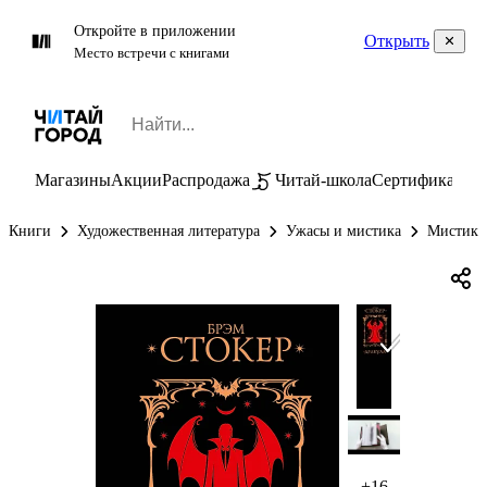
Откройте в приложении
Открыть
Место встречи с книгами
Магазины
Акции
Распродажа
Читай-школа
Сертификаты
П
Книги
Художественная литература
Ужасы и мистика
Мистика
+16