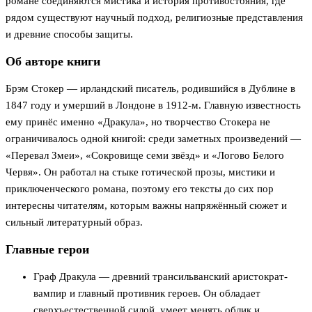
романе соединяются мистика и история противостояния, где
рядом существуют научный подход, религиозные представления
и древние способы защиты.
Об авторе книги
Брэм Стокер — ирландский писатель, родившийся в Дублине в
1847 году и умерший в Лондоне в 1912-м. Главную известность
ему принёс именно «Дракула», но творчество Стокера не
ограничивалось одной книгой: среди заметных произведений —
«Перевал Змеи», «Сокровище семи звёзд» и «Логово Белого
Червя». Он работал на стыке готической прозы, мистики и
приключенческого романа, поэтому его тексты до сих пор
интересны читателям, которым важны напряжённый сюжет и
сильный литературный образ.
Главные герои
Граф Дракула — древний трансильванский аристократ-
вампир и главный противник героев. Он обладает
сверхъестественной силой, умеет менять облик и