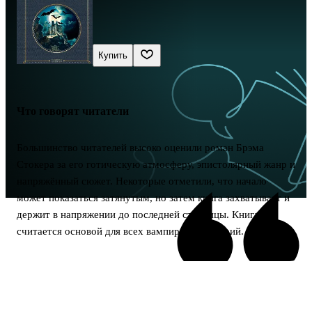
Купить
Что говорят читатели
Большинство читателей высоко оценили роман Брэма
Стокера за его готическую атмосферу, эпистолярный жанр и
напряжённый сюжет. Некоторые отметили, что начало
может показаться затянутым, но затем книга захватывает и
держит в напряжении до последней страницы. Книга
считается основой для всех вампирских историй.