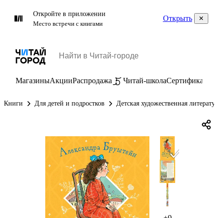
Откройте в приложении
Открыть
Место встречи с книгами
Магазины
Акции
Распродажа
Читай-школа
Сертификаты
П
Книги
Для детей и подростков
Детская художественная литерату
+9