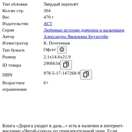
Тип обложки
Твёрдый переплёт
Кол-во стр.
304
Вес
470 г
Издательство
АСТ
Серия
Любимые истории девчонок и мальчишек
Автор
Александра Яковлевна Бруштейн
Иллюстратор
К. Почтенная
Офсет
Тип бумаги
Размер
2.1x14.6x21.9
2906634
ID товара
978-5-17-147268-9
ISBN
Возрастное
6+
ограничение
Книга «Дорога уходит в даль...» есть в наличии в интернет-
магазине «Читай-город» по привлекательной цене. Если