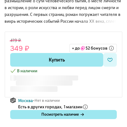
размышление о сути человеческого бытия, о месте личности
в истории, о роли искусства и любви перед лицом смерти и
разрушения. С первых страниц роман погружает читателя в
вихрь исторических событий России начала XX века, сплетая
их с личной драмой главного героя Юрия Живаго.
Как сохранить человечность и духовные ценности посреди
419 ₽
хаоса гражданской войны? Где найти уголок покоя в
349 ₽
+ до
52 бонусов
кромешной тьме? И можно ли встретить любовь в страшную
эпоху перемен, когда старый мир рушится, уступая место
Купить
новому, жестокому и непредсказуемому? «Доктор Живаго»
— произведение, которое напоминает всем нам о хрупкости
В наличии
человеческой жизни и неистребимой силе духа.
Перейти к описанию и характеристикам
Москва
Нет в наличии
Есть в других городах,
1 магазин
Посмотреть наличие