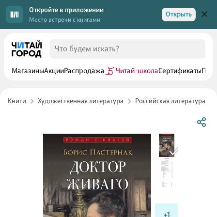
Откройте в приложении
Открыть
Место встречи с книгами
Магазины
Акции
Распродажа
Читай-школа
Сертификаты
Прог
Книги
Художественная литература
Российская литература
+1