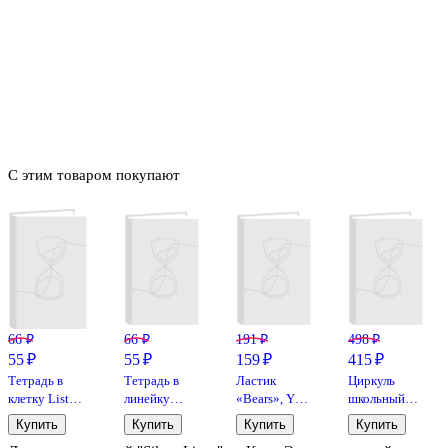
С этим товаром покупают
66 ₽
66 ₽
191 ₽
498 ₽
55 ₽
55 ₽
159 ₽
415 ₽
Тетрадь в
Тетрадь в
Ластик
Циркуль
клетку Listoff
линейку
«Bears», Yoi,
школьный
«Классическая
Listoff
5 штук, в
«Study Pop»,
Купить
Купить
Купить
Купить
серия» в
«Классическая
ассортименте
с грифелем,