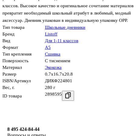
классов. Высокое качество и оригинальное сочетание материалов
превратит необходимый школьный атрибут в любимый, модный
аксессуар. Дневник упакован в индивидуальную упаковку ОРР.
Тип товара
Школьные дневники
Бренд
Listoff
Вид
Для 1-11 классов
Формат
А5
Тип крепления
Сшивка
Поверхность
С тиснением
Материал
Экокожа
Размер
0.7x16.7x20.8
ISBN/Артикул
ДИКФ224801
Вес, г.
280 г
2898595
ID товара
8 495 424-84-44
Вопросы и ответы