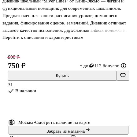
Дневник школьный "Silver Lines" от Канц-Эксмо — легкий и
ассортименте,
серия» в
Maped, в
18 листов
ассортименте,
ассортименте
функциональный помощник для современных школьников.
18 листов
Предназначен для записи расписания уроков, домашнего
задания, фиксирования оценок, замечаний. Дневник отличает
высокое качество исполнения: двухслойная гибкая обложка из
Перейти к описанию и характеристикам
искусственной кожи с эффектом "soft-touch", что придает
ощущение бархата в твоих руках, отдельные элементы дизайны
выделены серебряной фольгой, что контрастно мерцает на
900 ₽
однотонном фоне , тонированные листы внутреннего блока из
750 ₽
+ до
112 бонусов
офсетной бумаги (70 гр/м) для любых пишущих инструментов,
классическая линовка (6 дней х 8 строк), ляссе-заклакда в цвет
Купить
обложки. Внутри дневник дополнен листами для заполнения
31
телефонов перво
В наличии
Москва
Смотреть наличие
на карте
Забрать из магазина