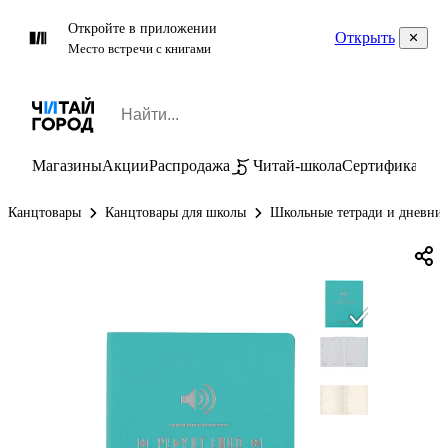
Откройте в приложении
Открыть
Место встречи с книгами
Магазины
Акции
Распродажа
Читай-школа
Сертификаты
П
Канцтовары
Канцтовары для школы
Школьные тетради и дневни