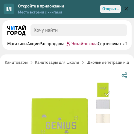
Откройте в приложении
Открыть
Место встречи с книгами
Магазины
Акции
Распродажа
Читай-школа
Сертификаты
Прог
Канцтовары
Канцтовары для школы
Школьные тетради и дне