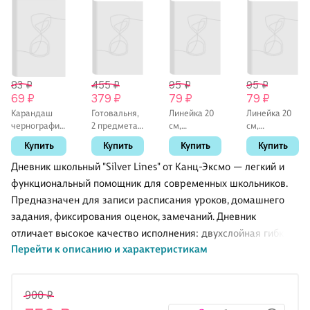
83 ₽
455 ₽
95 ₽
95 ₽
69 ₽
379 ₽
79 ₽
79 ₽
Карандаш
Готовальня,
Линейка 20
Линейка 20
чернографитный
2 предмета,
см,
см,
«Таблица
GoodMark
пластиковая
пластиковая,
Купить
Купить
Купить
Купить
умножения»,
«Neon»,
GoodMark
HB
GoodMark
Дневник школьный "Silver Lines" от Канц-Эксмо — легкий и
функциональный помощник для современных школьников.
Предназначен для записи расписания уроков, домашнего
задания, фиксирования оценок, замечаний. Дневник
отличает высокое качество исполнения: двухслойная гибкая
Перейти к описанию и характеристикам
обложка из искусственной кожи с эффектом "soft-touch", что
придает ощущение бархата в твоих руках, отдельные
элементы дизайны выделены серебряной фольгой, что
900 ₽
контрастно мерцает на однотонном фоне , тонированные