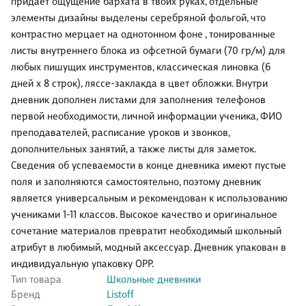
придает ощущение бархата в твоих руках, отдельные
элементы дизайны выделены серебряной фольгой, что
контрастно мерцает на однотонном фоне , тонированные
листы внутреннего блока из офсетной бумаги (70 гр/м) для
любых пишущих инструментов, классическая линовка (6
дней х 8 строк), ляссе-заклакда в цвет обложки. Внутри
дневник дополнен листами для заполнения телефонов
первой необходимости, личной информации ученика, ФИО
преподавателей, расписание уроков и звонков,
дополнительных занятий, а также листы для заметок.
Сведения об успеваемости в конце дневника имеют пустые
поля и заполняются самостоятельно, поэтому дневник
является универсальным и рекомендован к использованию
учениками 1-11 классов. Высокое качество и оригинальное
сочетание материалов превратит необходимый школьный
атрибут в любимый, модный аксессуар. Дневник упакован в
индивидуальную упаковку ОРР.
Тип товара
Школьные дневники
Бренд
Listoff