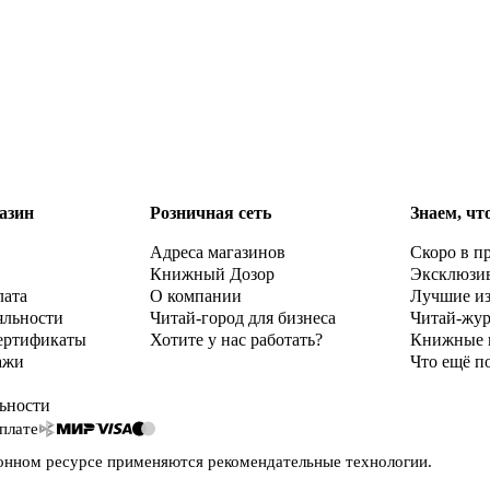
азин
Розничная сеть
Знаем, чт
Адреса магазинов
Скоро в п
Книжный Дозор
Эксклюзи
лата
О компании
Лучшие и
яльности
Читай-город для бизнеса
Читай-жу
ертификаты
Хотите у нас работать?
Книжные 
ажи
Что ещё п
ьности
плате
онном ресурсе применяются
рекомендательные технологии
.