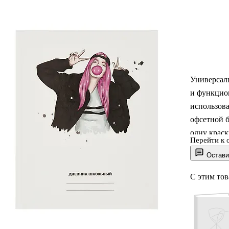
Универсал
и функцио
использова
офсетной б
одну краск
Перейти к 
задания, ф
Остави
расположил
качестве б
С этим то
Стильный 
индивидуал
пленкой, п