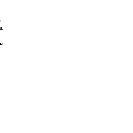
и
я,
на