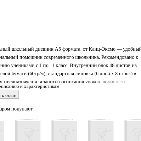
ьный школьный дневник А5 формата, от Канц-Эксмо — удобны
нальный помощник современного школьника. Рекомендовано к
нию учениками с 1 по 11 класс. Внутренний блок 48 листов из
елой бумаги (60гр/м), стандартная линовка (6 дней х 8 строк) в
у, предназначен для записи расписания уроков, домашнего
описанию и характеристикам
иксирования оценок, замечаний. На последних страницах мы
ть отзыв
и 2 листа для личных заметок, которые можно использовать в
локнота для записей важной информации или интересных идей.
варом покупают
и оригинальный дизайн на обложке дневника подчеркнет твою
ьность. Практичная, твердая обложка, в сочетании с глянцевой
озвол