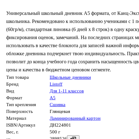
Универсальный школьный дневник А5 формата, от Канц-Эк
школьника. Рекомендовано к использованию учениками с 1 по
(60гр/м), стандартная линовка (6 дней х 8 строк) в одну крас
фиксирования оценок, замечаний. На последних страницах м
использовать в качестве блокнота для записей важной инфо
обложке дневника подчеркнет твою индивидуальность. Практи
позволит до конца учебного года сохранить насыщенность ц
цены и качества в бюджетном ценовом сегменте.
Тип товара
Школьные дневники
Бренд
Listoff
Вид
Для 1-11 классов
Формат
А5
Тип крепления
Сшивка
Поверхность
Глянцевая
Материал
Ламинированный картон
ISBN/Артикул
ДН224801
Вес, г.
500 г
2898526