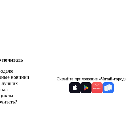
о почитать
родаже
вные новинки
Скачайте приложение «Читай-город»
з лучших
рнал
циклы
очитать?