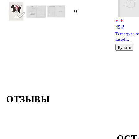
+6
54 ₽
45 ₽
Тетрадь в кл
Listoff
«Классическ
Купить
серия» в
ассортименте
12 листов
ОТЗЫВЫ
ОСТ