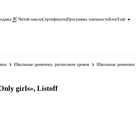
родажа
Читай-школа
Сертификаты
Программа лояльности
Блог
Ещё
ники
Школьные дневники, расписание уроков
Школьные дневники
y girls», Listoff