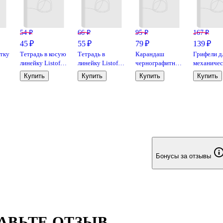
54 ₽
66 ₽
95 ₽
167 ₽
45 ₽
55 ₽
79 ₽
139 ₽
етку
Тетрадь в косую
Тетрадь в
Карандаш
Грифели д
линейку Listoff
линейку Listoff
чернографитный
механичес
ая
«Классическая
«Классическая
с ластиком
карандаше
Купить
Купить
Купить
Купить
серия» в
серия» в
«Rainbow», Yoi,
i-Noor, 0,5
,
ассортименте,
ассортименте,
HB, в
HB
12 листов
18 листов
ассортименте
Бонусы за отзывы
АВЬТЕ ОТЗЫВ