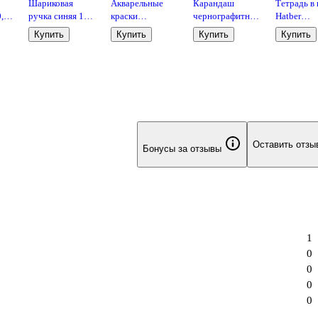
Шариковая
Акварельные
Карандаш
Тетрадь в 
0,7
ручка синяя 1
краски
чернографитный
Hatber
 L,
мм, Round Stic,
«Классические»
«Schiller»,
«Зеленая»
Купить
Купить
Купить
Купить
Bic
12 цветов,
Schiller, HB
листа
Гамма
Оставить отзы
Бонусы за отзывы
1
0
0
0
0