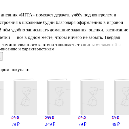
дневник «ИГРА» поможет держать учёбу под контролем и
астроения в школьные будни благодаря оформлению в игровой
В нём удобно записывать домашние задания, оценки, расписание
етки — всё в одном месте, чтобы ничего не забыть. Твёрдая
з ламинированного картона защищает страницы от замятий и
описанию и характеристикам
 а глянцевая поверхность с печатью по голографической
в
 выглядит выразительно и дольше сохраняет аккуратный вид.
легко помещается в рюкзак и папку.
варом покупают
95 ₽
299 ₽
95 ₽
59 ₽
79 ₽
249 ₽
79 ₽
49 ₽