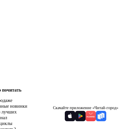
о почитать
родаже
вные новинки
Скачайте приложение «Читай-город»
з лучших
рнал
циклы