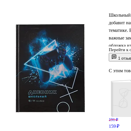
Школьный 
добавит н
тематике. 
важные зам
обложка и
Перейти к 
истирания,
1 отзы
ламинации
Формат А5 
С этим то
191 ₽
159 ₽