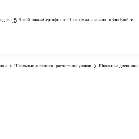
родажа
Читай-школа
Сертификаты
Программа лояльности
Блог
Ещё
ники
Школьные дневники, расписание уроков
Школьные дневники