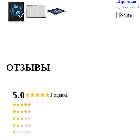
Шариковая
ручка синяя 
мм, BPS-GP-F
Купить
Pilot
ОТЗЫВЫ
5.0
1 оценка