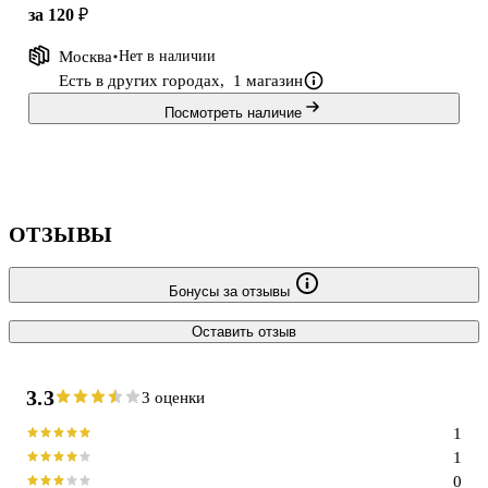
в школьные сумки. Дневник Unnika подойдёт для ежедневного
за 120 ₽
использования дома и в школе.
Москва
Нет в наличии
Есть в других городах,
1 магазин
Посмотреть наличие
ОТЗЫВЫ
Бонусы за отзывы
Оставить отзыв
3.3
3 оценки
1
1
0