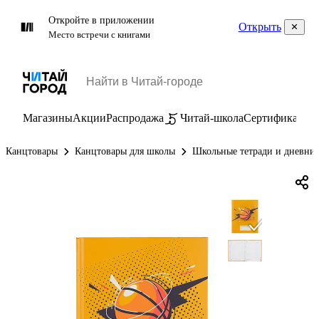
Откройте в приложении
Открыть
Место встречи с книгами
Магазины
Акции
Распродажа
Читай-школа
Сертификаты
П
Канцтовары
Канцтовары для школы
Школьные тетради и дневни