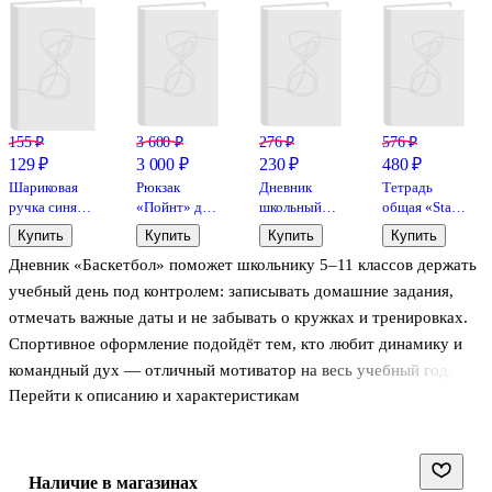
155 ₽
3 600 ₽
276 ₽
576 ₽
129 ₽
3 000 ₽
230 ₽
480 ₽
Шариковая
Рюкзак
Дневник
Тетрадь
ручка синяя
«Пойнт» для
школьный
общая «Stars
0,5 мм, MC
мальчика, 25
«Гейм зона»,
in the night
Купить
Купить
Купить
Купить
Gold,
л, чёрный,
Феникс+
sky», 84
Дневник «Баскетбол» поможет школьнику 5–11 классов держать
MunHwa
полиэстер,
листа в
Hatber
линейку, А5,
учебный день под контролем: записывать домашние задания,
в
отмечать важные даты и не забывать о кружках и тренировках.
ассортименте
Спортивное оформление подойдёт тем, кто любит динамику и
командный дух — отличный мотиватор на весь учебный год.
Перейти к описанию и характеристикам
Твёрдая обложка 7БЦ из ламинированного картона защищает
страницы в рюкзаке, а матовая поверхность приятна на ощупь и
меньше собирает следы. Удобный формат А5 легко помещается
Наличие в магазинах