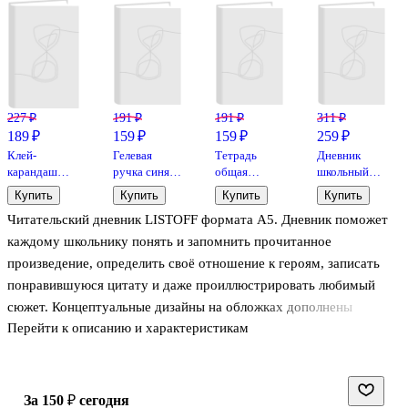
227 ₽
191 ₽
191 ₽
311 ₽
189 ₽
159 ₽
159 ₽
259 ₽
Клей-
Гелевая
Тетрадь
Дневник
карандаш
ручка синяя
общая
школьный
«Extra», Erich
0,5 мм,
«Капибара»,
«Пушистые
Купить
Купить
Купить
Купить
Krause, 15 г
«Милые
32 листа в
коты», для
Читательский дневник LISTOFF формата А5. Дневник поможет
коты»,
клетку, А5, в
младших
Феникс+, в
ассортименте
классов,
каждому школьнику понять и запомнить прочитанное
ассортименте
- Yoi
Listoff
произведение, определить своё отношение к героям, записать
понравившуюся цитату и даже проиллюстрировать любимый
сюжет. Концептуальные дизайны на обложках дополнены
Перейти к описанию и характеристикам
эффектной глянцевой отделкой. Внутренний блок – 48 листов со
специализированной линовкой на каждой странице.
Рекомендовано к использованию учениками средних классов.
за 150 ₽
сегодня