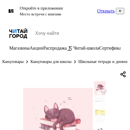
Откройте в приложении
Открыть
Место встречи с книгами
Магазины
Акции
Распродажа
Читай-школа
Сертификаты
П
Канцтовары
Канцтовары для школы
Школьные тетради и дневни
+2