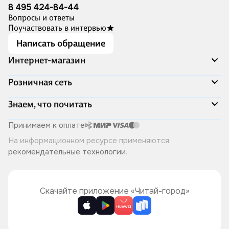
8 495 424-84-44
Вопросы и ответы
Поучаствовать в интервью
Написать обращение
Интернет-магазин
Акции
Розничная сеть
Распродажа
Доставка и оплата
Адреса магазинов
Знаем, что почитать
Программа лояльности
Книжный Дозор
Подарочные сертификаты
О компании
Скоро в продаже
Принимаем к оплате
Правила продажи
Читай-город для бизнеса
Эксклюзивные новинки
На информационном ресурсе применяются
Политика конфиденциальности
Хотите у нас работать?
Лучшие из лучших
рекомендательные технологии
.
Читай-журнал
Книжные циклы
Что ещё почитать?
Скачайте приложение «Читай-город»