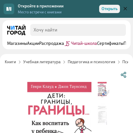
Откройте в приложении
Открыть
Место встречи с книгами
Магазины
Акции
Распродажа
Читай-школа
Сертификаты
Прог
Книги
Учебная литература
Педагогика и психология
Психо