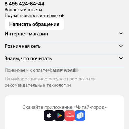
8 495 424-84-44
Вопросы и ответы
Поучаствовать в интервью
Написать обращение
Интернет-магазин
Акции
Розничная сеть
Распродажа
Доставка и оплата
Адреса магазинов
Знаем, что почитать
Программа лояльности
Книжный Дозор
Подарочные сертификаты
О компании
Скоро в продаже
Принимаем к оплате
Правила продажи
Читай-город для бизнеса
Эксклюзивные новинки
На информационном ресурсе применяются
Политика конфиденциальности
Хотите у нас работать?
Лучшие из лучших
рекомендательные технологии
.
Читай-журнал
Книжные циклы
Что ещё почитать?
Скачайте приложение «Читай-город»