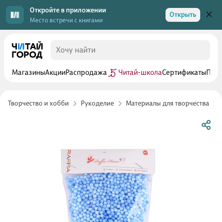
Откройте в приложении
Открыть
Место встречи с книгами
Магазины
Акции
Распродажа
Читай-школа
Сертификаты
Прог
Творчество и хобби
Рукоделие
Материалы для творчества