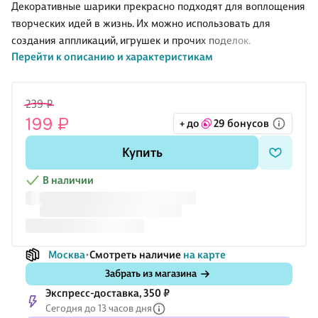
0,6 см, 10 г
Голубой», 20
пробками на
микс
Декоративные шарики прекрасно подходят для воплощения
г
европодвесе
размеров и
творческих идей в жизнь. Их можно использовать для
с хедером,
цветов, 8 г
создания аппликаций, игрушек и прочих поделок.
12 шт, ГЛ
Перейти к описанию и характеристикам
239 ₽
199 ₽
+ до
29 бонусов
Купить
В наличии
Москва
Смотреть наличие
на карте
Забрать из магазина
Экспресс-доставка, 350 ₽
Сегодня до 13 часов дня