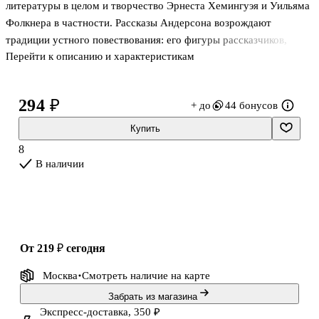
литературы в целом и творчество Эрнеста Хемингуэя и Уильяма
Фолкнера в частности. Рассказы Андерсона возрождают
традиции устного повествования: его фигуры рассказчиков,
Перейти к описанию и характеристикам
искренних в своем недоумении и попытках через
проговаривание вновь пережить и понять поворотный момент в
жизни, цепляют своим правдоподобием и уязвимостью.
294 ₽
+ до
44 бонусов
В сборник вошли восемь рассказов Андерсона, написанных в
разные периоды жизни писателя: "An Awakening", "The Dumb
Купить
Man", "I Want to Know Why", "The Other Woman", "The Egg", "I'm
8
a Fool", "Death in the Woods" и "Brother Death".
В наличии
Рассказы публикуются на английско
от 219 ₽
сегодня
Москва
Смотреть наличие
на карте
Забрать из магазина
Экспресс-доставка, 350 ₽