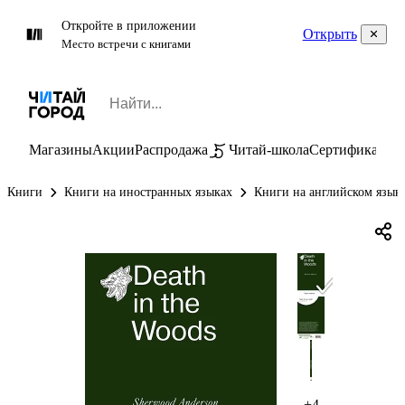
Откройте в приложении
Открыть
Место встречи с книгами
Магазины
Акции
Распродажа
Читай-школа
Сертификаты
П
Книги
Книги на иностранных языках
Книги на английском язык
+4