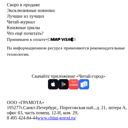
Скоро в продаже
Эксклюзивные новинки
Лучшие из лучших
Читай-журнал
Книжные циклы
Что ещё почитать?
Принимаем к оплате
На информационном ресурсе применяются
рекомендательные
технологии
.
Скачайте приложение «Читай-город»
ООО «ГРАМОТА»
195277
г.Санкт-Петербург,
,
Пироговская наб., д. 21, литера А,
офис 63, часть помещ. 12-Н, ком. 29
,
8 495 424-84-44
www.chitai-gorod.ru/