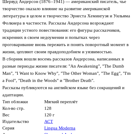
Шервуд Андерсон (1876 –1941) — американский писатель, чье
творчество оказало влияние на развитие американской
литературы в целом и творчество Эрнеста Хемингуэя и Уильяма
Фолкнера в частности. Рассказы Андерсона возрождают
традиции устного повествования: его фигуры рассказчиков,
искренних в своем недоумении и попытках через
проговаривание вновь пережить и понять поворотный момент в
жизни, цепляют своим правдоподобием и уязвимостью.
В сборник вошли восемь рассказов Андерсона, написанных в
разные периоды жизни писателя: "An Awakening", "The Dumb
Man", "I Want to Know Why", "The Other Woman", "The Egg", "I'm
a Fool", "Death in the Woods" и "Brother Death".
Рассказы публикуются на английском языке без сокращений и
адаптации.
Тип обложки
Мягкий переплёт
Кол-во стр.
128
Вес
120 г
Издательство
АСТ
Серия
Lingua Moderna