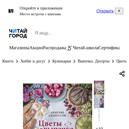
Откройте в приложении
Открыть
Место встречи с книгами
Магазины
Акции
Распродажа
Читай-школа
Сертификаты
П
Книги
Хобби и досуг
Кулинария
Выпечка. Десерты
Цветы 
+10