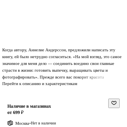
Когда автору, Аннелие Андерссон, предложили написать эту
книгу, ей было нетрудно согласиться. «На мой взгляд, это самое
значимое для меня дело — соединить воедино свои главные
страсти в жизни: готовить выпечку, выращивать цветы и
фотографировать». Прежде всего вас покорит красота
Перейти к описанию и характеристикам
цветочных композиций на фото. Затем вы выберете рецепт хлеба
или пирога и приготовите сначала его. Аннелие описала
подробно все процессы подготовки и приготовления и во
вступительной части (обратите особое внимание на то, как
Наличие в магазинах
общаться с духовкой), и для каждого рецепта соответственно. А
от 699 ₽
дальше день за днем вы будете перелистывать книгу от осени к
Москва
Нет в наличии
лету и наслаждаться струящимися из нее ароматами и чудесной