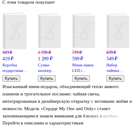
С этим товаром покупают
503 ₽
1 559 ₽
719 ₽
659 ₽
419 ₽
1 299 ₽
599 ₽
549 ₽
Коробка
Сумка-
Мини-лампа
Набор
подарочная
шоппер
LED с
чайных
"Сердечки"
плюшевая
зажимом
свечей
Купить
Купить
Купить
Купить
20*18*7см,
Сердечки
Тюльпан
«Цветы
Изысканный мини‑подарок, объединяющий тепло живого
картон
(черно-
(пластик)
Spring
бежевая)
(13х4,5)
bloom»,
пламени и трогательное послание: чайная свеча,
(40х36) (12-
лаванда,
интегрированная в дизайнерскую открытку с мотивами любви и
ZhenPin-
ромашка, 4
нежности. Модель «Сердце My One and Only» станет
2717)
штуки,
Bookvalno
запоминающимся знаком внимания для близких в особые
Перейти к описанию и характеристикам
моменты жизни.