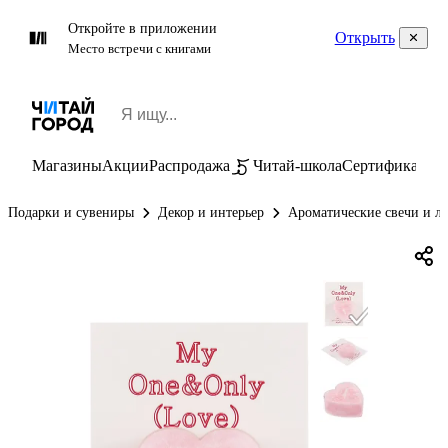
Откройте в приложении
Открыть
Место встречи с книгами
Магазины
Акции
Распродажа
Читай-школа
Сертификаты
П
Подарки и сувениры
Декор и интерьер
Ароматические свечи и л