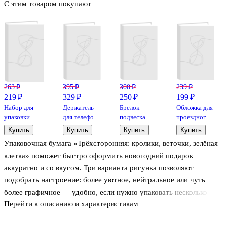
С этим товаром покупают
263 ₽
395 ₽
300 ₽
239 ₽
219 ₽
329 ₽
250 ₽
199 ₽
Набор для
Держатель
Брелок-
Обложка для
упаковки
для телефона
подвеска
проездного
«Металлик»,
Кот
Котик серый
билета
Купить
Купить
Купить
Купить
бант, лента
(силикон)
в голубой
"Tinsel",
Упаковочная бумага «Трёхсторонняя: кролики, веточки, зелёная
(8х7)
футболке
серебро
(блистер)
(3см)
клетка» поможет быстро оформить новогодний подарок
(12-06938-1)
(пластик/
аккуратно и со вкусом. Три варианта рисунка позволяют
металл) (12-
подобрать настроение: более уютное, нейтральное или чуть
202509-YSK-
06)
более графичное — удобно, если нужно упаковать несколько
Перейти к описанию и характеристикам
презентов в едином стиле. Бумага Арт-Дизайн подойдёт для
коробок, книг и наборов, а индивидуальная упаковка сохранит