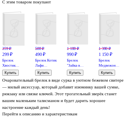
С этим товаром покупают
359 ₽
588 ₽
1 188 ₽
1 380 ₽
299 ₽
490 ₽
990 ₽
1 150 ₽
Брелок
Брелок Котик
Брелок
Брелок
Хвостик
Лафи
"Зайка в
Медвежонок
Котика
(бежевый)
свитере и
в
Купить
Купить
Купить
Купить
(текстиль)
(плюш) (7см)
очках"
комбинезоне
Очаровательный брелок в виде сурка в уютном бежевом свитере
(11см) (12-
(12-4305-
(бежевый)
(плюш)
01669-63432)
202509-
(текстиль)
(13см) (12-
— милый аксессуар, который добавит изюминку вашей сумке,
MAS1)
(14см) (12-
191025-I49)
рюкзаку или связке ключей. Этот трогательный зверёк станет
202511-
вашим маленьким талисманом и будет дарить хорошее
MN6-55)
настроение каждый день!
Перейти к описанию и характеристикам