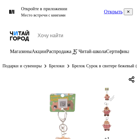
Откройте в приложении
Открыть
Место встречи с книгами
Магазины
Акции
Распродажа
Читай-школа
Сертификаты
П
Подарки и сувениры
Брелоки
Брелок Сурок в свитере бежевый (т
+1