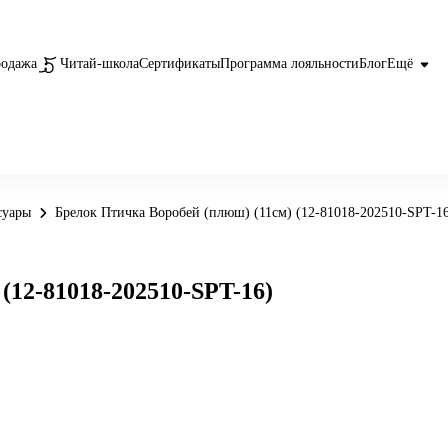
родажа
Читай-школа
Сертификаты
Программа лояльности
Блог
Ещё
суары
Брелок Птичка Воробей (плюш) (11см) (12-81018-202510-SPT-1
(12-81018-202510-SPT-16)