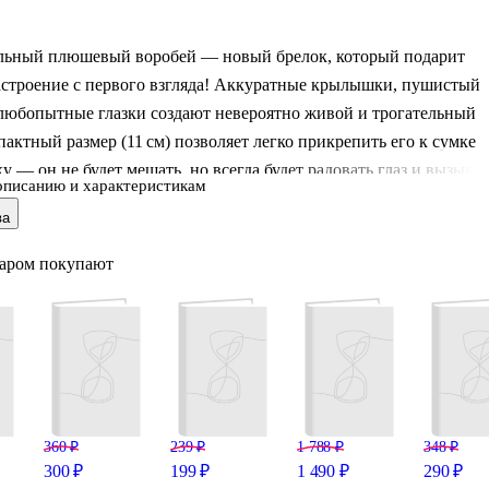
льный плюшевый воробей — новый брелок, который подарит
астроение с первого взгляда! Аккуратные крылышки, пушистый
 любопытные глазки создают невероятно живой и трогательный
пактный размер (11 см) позволяет легко прикрепить его к сумке
у — он не будет мешать, но всегда будет радовать глаз и вызыват
описанию и характеристикам
ружающих. Прочный карабин гарантирует надёжное крепление, 
ва
ш делает аксессуар невероятно приятным на ощупь. Пусть этот
пернатый друг напоминает вам о тёплых весенних днях и
варом покупают
бетании воробьёв! Артикул: 12‑81018‑202510‑SPT‑16.
360 ₽
239 ₽
1 788 ₽
348 ₽
300 ₽
199 ₽
1 490 ₽
290 ₽