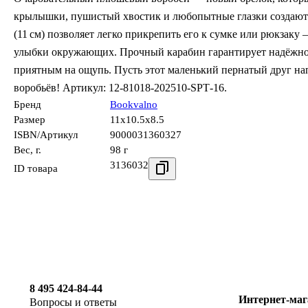
крылышки, пушистый хвостик и любопытные глазки создают 
(11 см) позволяет легко прикрепить его к сумке или рюкзаку —
улыбки окружающих. Прочный карабин гарантирует надёжное
приятным на ощупь. Пусть этот маленький пернатый друг на
воробьёв! Артикул: 12‑81018‑202510‑SPT‑16.
Бренд
Bookvalno
Размер
11x10.5x8.5
ISBN/Артикул
9000031360327
Вес, г.
98 г
3136032
ID товара
8 495 424-84-44
Интернет-маг
Вопросы и ответы