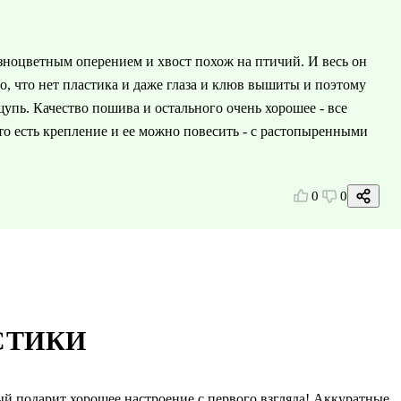
ноцветным оперением и хвост похож на птичий. И весь он
о, что нет пластика и даже глаза и клюв вышиты и поэтому
щупь. Качество пошива и остального очень хорошее - все
то есть крепление и ее можно повесить - с растопыренными
0
0
СТИКИ
 подарит хорошее настроение с первого взгляда! Аккуратные