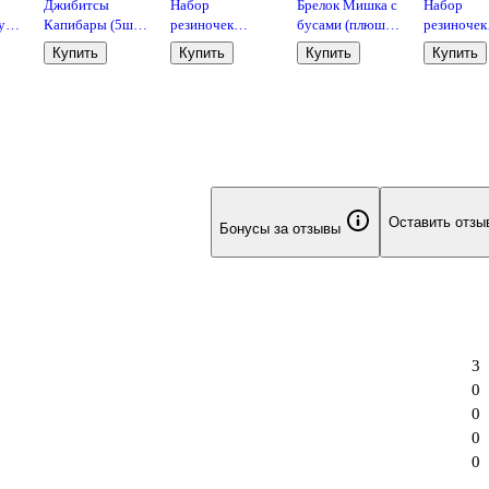
Джибитсы
Набор
Брелок Мишка с
Набор
губ
Капибары (5шт)
резиночек
бусами (плюш)
резиночек
о
(ПВХ) (12-
«Капибара и
(13см) (12-
Собачки (
Купить
Купить
Купить
Купить
Eat
18031-202506-
кролик», 2
191025-I48)
(пластик) 
GB24)
штуки, пластик,
(12-Aidou-
Lafilaf
(Lafilaf)
Оставить отзы
Бонусы за отзывы
3
0
0
0
0