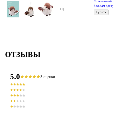
Оттеночный
бальзам для 
+4
Двойной шок
Купить
шейк (4,8г) (
My) (361343)
ОТЗЫВЫ
5.0
3 оценки