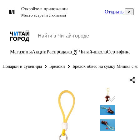
Откройте в приложении
Открыть
Место встречи с книгами
Магазины
Акции
Распродажа
Читай-школа
Сертификаты
П
Подарки и сувениры
Брелоки
Брелок обвес на сумку Мишка с яб