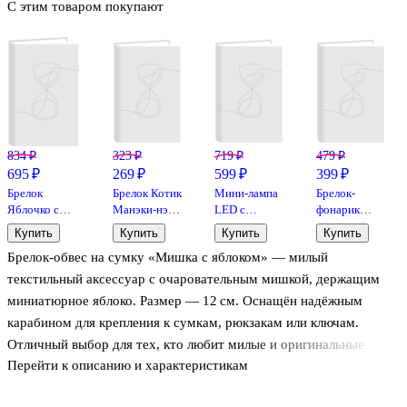
С этим товаром покупают
834 ₽
323 ₽
719 ₽
479 ₽
695 ₽
269 ₽
599 ₽
399 ₽
Брелок
Брелок Котик
Мини-лампа
Брелок-
Яблочко с
Манэки-нэко
LED с
фонарик
ножками
(бэби)
зажимом
Котик
Купить
Купить
Купить
Купить
(текстиль)
(металл) (12-
Тюльпан
кигуруми
Брелок‑обвес на сумку «Мишка с яблоком» — милый
(9см) (12-
07150-MN1)
(пластик)
(панда)
202510-
(13х4,5)
(ПВХ) (6х4)
текстильный аксессуар с очаровательным мишкой, держащим
HANG_179)
миниатюрное яблоко. Размер — 12 см. Оснащён надёжным
карабином для крепления к сумкам, рюкзакам или ключам.
Отличный выбор для тех, кто любит милые и оригинальные
Перейти к описанию и характеристикам
детали в аксессуарах. Артикул: 12‑202510‑HANG_185.