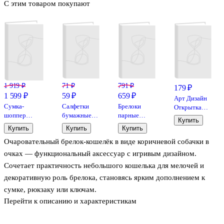
С этим товаром покупают
1 919 ₽
71 ₽
791 ₽
179 ₽
1 599 ₽
59 ₽
659 ₽
Арт Дизайн
Сумка-
Салфетки
Брелоки
Открытка
шоппер
бумажные
парные
двойная
Купить
плюшевая
Кролики (3-х
Зверюшки в
Новый год
Купить
Купить
Купить
Котик (белая)
слойные,
плаще (ПВХ)
код 240Н
Очаровательный брелок‑кошелёк в виде коричневой собачки в
(35х32х7)
цветные)
(3х2,5) (12-
(12-G13455-
(210х210)
Manmiao-
очках — функциональный аксессуар с игривым дизайном.
202411-B1)
(8шт) (12-
202508-KC2)
Сочетает практичность небольшого кошелька для мелочей и
SENWEN-
декоративную роль брелока, становясь ярким дополнением к
PP8008)
сумке, рюкзаку или ключам.
Перейти к описанию и характеристикам