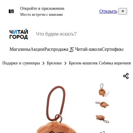
Откройте в приложении
Открыть
Место встречи с книгами
Магазины
Акции
Распродажа
Читай-школа
Сертификаты
П
Подарки и сувениры
Брелоки
Брелок-кошелек Собачка коричневая
+2