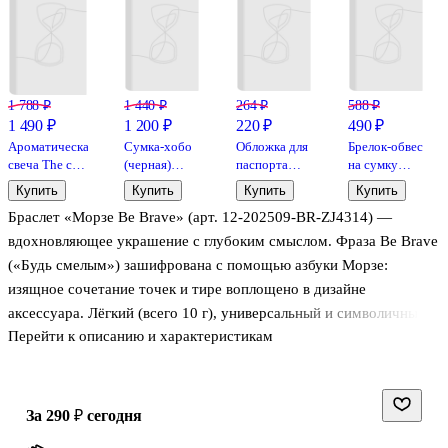
1 788 ₽
1 440 ₽
264 ₽
588 ₽
1 490 ₽
1 200 ₽
220 ₽
490 ₽
Ароматическая
Сумка-хобо
Обложка для
Брелок-обвес
свеча The call
(черная)
паспорта
на сумку
of Cthulhu
(текстиль)
Black is my
Собачка с
Купить
Купить
Купить
Купить
(Древесина
(22х36) (12-
happy color
бусинами
Браслет «Морзе Be Brave» (арт. 12‑202509‑BR‑ZJ4314) —
Рльеха)
12721-
(ПВХ бокс)
(плюш)
(220мл)
202509-NI-
(ОП2021-
(12см) (12-
вдохновляющее украшение с глубоким смыслом. Фраза Be Brave
(LC2025-18)
89)
281)
4033-
(«Будь смелым») зашифрована с помощью азбуки Морзе:
202510-SPT-
изящное сочетание точек и тире воплощено в дизайне
33)
аксессуара. Лёгкий (всего 10 г), универсальный и символичный
Перейти к описанию и характеристикам
— станет вашим личным талисманом на каждый день.
за 290 ₽
сегодня