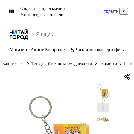
Откройте в приложении
Открыть
Место встречи с книгами
Магазины
Акции
Распродажа
Читай-школа
Сертификаты
П
Канцтовары
Тетради, блокноты, ежедневники
Блокноты
Блок