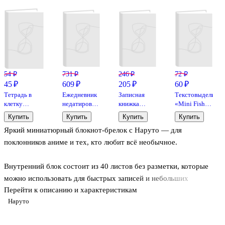
54 ₽
731 ₽
246 ₽
72 ₽
45 ₽
609 ₽
205 ₽
60 ₽
Тетрадь в
Ежедневник
Записная
Текстовыделител
клетку
недатированный
книжка
«Mini Fish»,
Academy
«Наруто.
«Orange» А6,
GoodMark, в
Купить
Купить
Купить
Купить
Style
Творческий
80 листов в
ассортименте
Яркий миниатюрный блокнот-брелок с Наруто — для
«Naruto» в
дневник» А5,
линейку,
ассортименте,
АСТ
спираль, Stila
поклонников аниме и тех, кто любит всё необычное.
12 листов
Внутренний блок состоит из 40 листов без разметки, которые
можно использовать для быстрых записей и небольших
Перейти к описанию и характеристикам
зарисовок. Удобная евроспираль позволяет легко перелистывать
Наруто
страницы, а эластичный держатель надёжно фиксирует обложку.
Блокнот можно повесить на ключи, сумку или рюкзак. Закажите