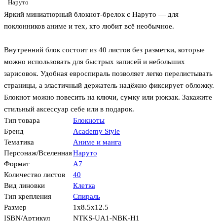
Наруто
Яркий миниатюрный блокнот-брелок с Наруто — для
поклонников аниме и тех, кто любит всё необычное.
Внутренний блок состоит из 40 листов без разметки, которые
можно использовать для быстрых записей и небольших
зарисовок. Удобная евроспираль позволяет легко перелистывать
страницы, а эластичный держатель надёжно фиксирует обложку.
Блокнот можно повесить на ключи, сумку или рюкзак. Закажите
стильный аксессуар себе или в подарок.
Тип товара
Блокноты
Бренд
Academy Style
Тематика
Аниме и манга
Персонаж/Вселенная
Наруто
Формат
А7
Количество листов
40
Вид линовки
Клетка
Тип крепления
Спираль
Размер
1x8.5x12.5
ISBN/Артикул
NTKS-UA1-NBK-H1