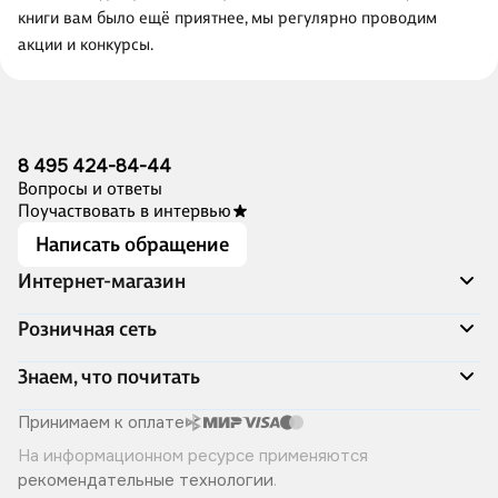
книги вам было ещё приятнее, мы регулярно проводим
акции и конкурсы.
8 495 424-84-44
Вопросы и ответы
Поучаствовать в интервью
Написать обращение
Интернет-магазин
Акции
Розничная сеть
Распродажа
Доставка и оплата
Адреса магазинов
Знаем, что почитать
Программа лояльности
Книжный Дозор
Подарочные сертификаты
О компании
Скоро в продаже
Принимаем к оплате
Правила продажи
Читай-город для бизнеса
Эксклюзивные новинки
На информационном ресурсе применяются
Политика конфиденциальности
Хотите у нас работать?
Лучшие из лучших
рекомендательные технологии
.
Читай-журнал