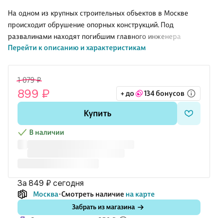
На одном из крупных строительных объектов в Москве
происходит обрушение опорных конструкций. Под
развалинами находят погибшим главного инженера
Перейти к описанию и характеристикам
строительства Анатолия Корнеева. На первый взгляд, это
несчастный случай. Однако полковники МВД Гуров и Крячко
устанавливают, что смерть Корнеева наступила не в
1 079 ₽
результате обрушения, а за несколько часов до аварии. А
899 ₽
+ до
134 бонусов
подстроенная катастрофы стала способом скрыть истинную
причину его гибели. Сыщики пытаются выяснить, кому
Купить
выгодна эта смерть. И вскоре сами становятся объектом
покушения расчетливого злодея…
В наличии
Николай Леонов, в прошлом следователь МУРа, не
понаслышке знал, как раскрывают
за 849 ₽
сегодня
Москва
Смотреть наличие
на карте
Забрать из магазина