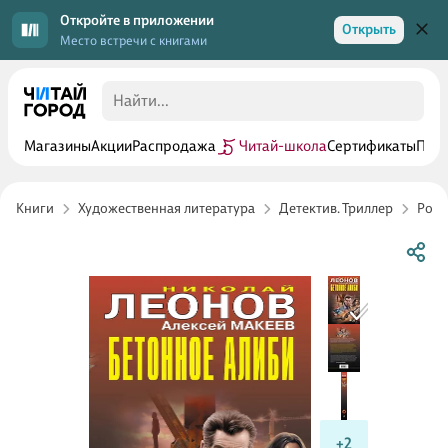
Откройте в приложении
Открыть
Место встречи с книгами
Магазины
Акции
Распродажа
Читай-школа
Сертификаты
Прог
Книги
Художественная литература
Детектив. Триллер
Росс
+2