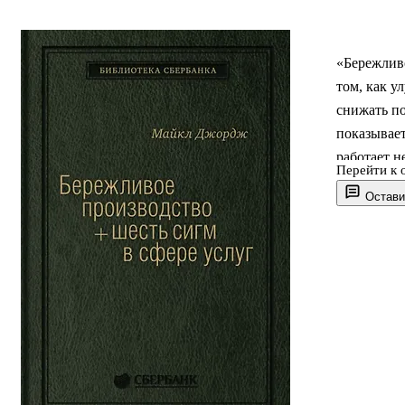
«Бережливо
том, как у
снижать п
показывает
работает н
Перейти к 
сервисных
Остави
прикладной
качества т
клиента.
О чём к
В центре 
адаптиров