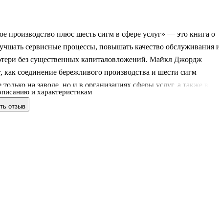
е производство плюс шесть сигм в сфере услуг» — это книга о
лучшать сервисные процессы, повышать качество обслуживания 
отери без существенных капиталовложений. Майкл Джордж
, как соединение бережливого производства и шести сигм
е только на заводе, но и в организациях сферы услуг, а также в
описанию и характеристикам
 подразделениях производственных компаний. Это подробный и
ть отзыв
 разговор об управлении, оптимизации процессов и контроле
ам, где результат зависит от скорости, точности и удобства для
нига
внимания — подход «бережливое производство» и «шесть сигм»,
анный для сервисной среды. Автор