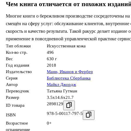
Чем книга отличается от похожих издани
Многие книги о бережливом производстве сосредоточены на 
смещён на сферу услуг: обслуживание клиентов, внутренние 
скорость и качество результата. Такой ракурс делает издание 
применение в повседневной управленческой практике сервис
Тип обложки
Искусственная кожа
Кол-во стр.
496
Вес
630 г
Год издания
2018
Издательство
Манн, Иванов и Фербер
Серия
Библиотека Сбербанка
Автор
Майкл Джордж
Переводчик
Татьяна Гутман
Размер
3.5x14.6x21.7
2898129
ID товара
978-5-00117-797-5
ISBN
Возрастное
0+
ограничение