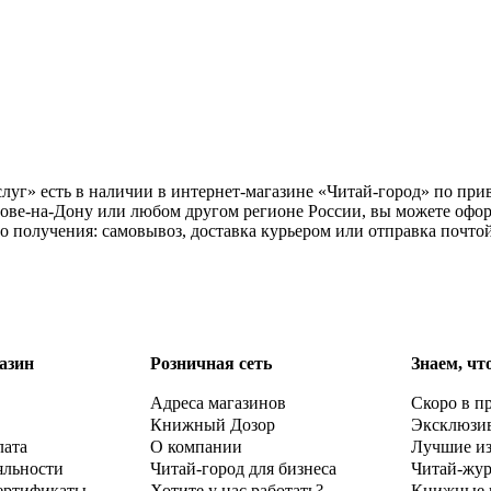
луг» есть в наличии в интернет-магазине «Читай-город» по прив
тове-на-Дону или любом другом регионе России, вы можете офо
го получения: самовывоз, доставка курьером или отправка почто
азин
Розничная сеть
Знаем, чт
Адреса магазинов
Скоро в п
Книжный Дозор
Эксклюзи
лата
О компании
Лучшие и
яльности
Читай-город для бизнеса
Читай-жу
ертификаты
Хотите у нас работать?
Книжные 