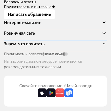
Вопросы и ответы
Поучаствовать в интервью
Написать обращение
Интернет-магазин
Акции
Розничная сеть
Распродажа
Доставка и оплата
Адреса магазинов
Знаем, что почитать
Программа лояльности
Книжный Дозор
Подарочные сертификаты
О компании
Скоро в продаже
Принимаем к оплате
Правила продажи
Читай-город для бизнеса
Эксклюзивные новинки
На информационном ресурсе применяются
Политика конфиденциальности
Хотите у нас работать?
Лучшие из лучших
рекомендательные технологии
.
Читай-журнал
Книжные циклы
Что ещё почитать?
Скачайте приложение «Читай-город»