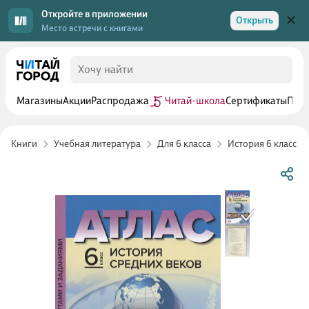
Откройте в приложении
Открыть
Место встречи с книгами
Магазины
Акции
Распродажа
Читай-школа
Сертификаты
Прог
Книги
Учебная литература
Для 6 класса
История 6 класс