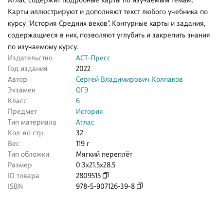
Атлас содержит подробные карты по изучаемым темам.
Карты иллюстрируют и дополняют текст любого учебника по
курсу "История Средних веков". Контурные карты и задания,
содержащиеся в них, позволяют углубить и закрепить знания
по изучаемому курсу.
Издательство
АСТ-Пресс
Год издания
2022
Автор
Сергей Владимирович Колпаков
Экзамен
ОГЭ
Класс
6
Предмет
История
Тип материала
Атлас
Кол-во стр.
32
Вес
119 г
Тип обложки
Мягкий переплёт
Размер
0.3x21.5x28.5
ID товара
2809515
ISBN
978-5-907126-39-8