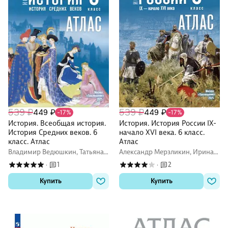
539 ₽
539 ₽
449 ₽
449 ₽
-17%
-17%
История. Всеобщая история.
История. История России IX-
История Средних веков. 6
начало XVI века. 6 класс.
класс. Атлас
Атлас
Владимир Ведюшкин, Татьяна
Александр Мерзликин, Ирина
Гусарова
Старкова
1
2
·
·
Купить
Купить