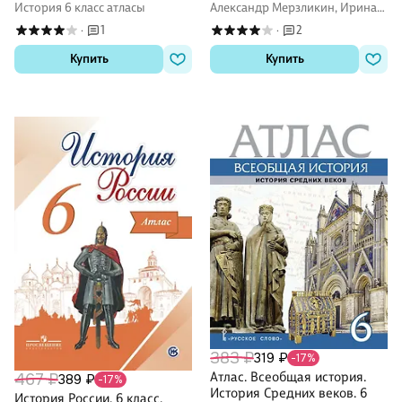
издание, исправленное
Александр Мерзликин, Ирина
История 6 класс атласы
Старкова
2
1
·
·
Купить
Купить
383 ₽
319 ₽
-17%
Атлас. Всеобщая история.
467 ₽
389 ₽
-17%
История Средних веков. 6
История России. 6 класс.