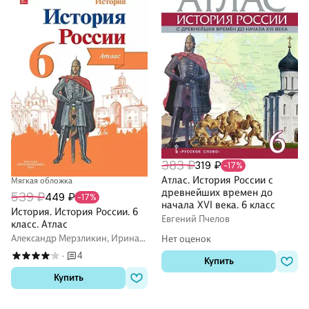
383 ₽
319 ₽
-17%
Атлас. История России с
Мягкая обложка
древнейших времен до
539 ₽
449 ₽
-17%
начала XVI века. 6 класс
История. История России. 6
Евгений Пчелов
класс. Атлас
Александр Мерзликин, Ирина
Нет оценок
Старкова
4
·
Купить
Купить