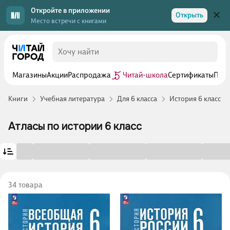
Откройте в приложении
Открыть
Место встречи с книгами
Магазины
Акции
Распродажа
Читай-школа
Сертификаты
Прог
Книги
Учебная литература
Для 6 класса
История 6 класс
Атласы по истории 6 класс
34 товара