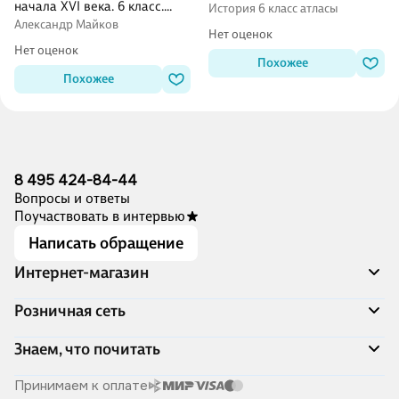
начала XVI века. 6 класс.
История 6 класс атласы
Атлас с контурными картами
Александр Майков
Нет оценок
и проверочными работами
Нет оценок
Похожее
Похожее
8 495 424-84-44
Вопросы и ответы
Поучаствовать в интервью
Написать обращение
Интернет-магазин
Акции
Розничная сеть
Распродажа
Доставка и оплата
Адреса магазинов
Знаем, что почитать
Программа лояльности
Книжный Дозор
Подарочные сертификаты
О компании
Скоро в продаже
Принимаем к оплате
Правила продажи
Читай-город для бизнеса