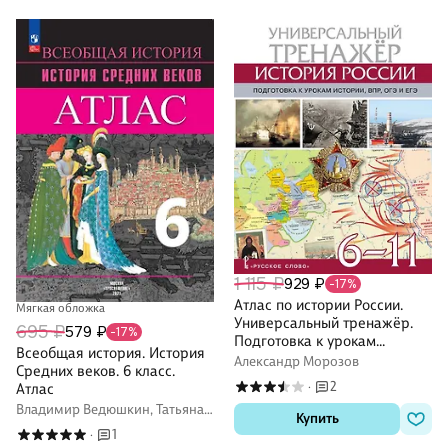
1 115 ₽
929 ₽
-17%
Атлас по истории России.
Мягкая обложка
Универсальный тренажёр.
695 ₽
579 ₽
-17%
Подготовка к урокам
Всеобщая история. История
истории, ВПР, ОГЭ и ЕГЭ. 6-11
Александр Морозов
Средних веков. 6 класс.
класс
2
Атлас
·
Владимир Ведюшкин, Татьяна
Купить
Гусарова
1
·