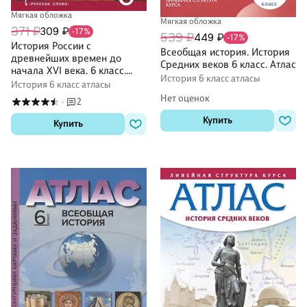
Мягкая обложка
Мягкая обложка
371 ₽
309 ₽
-17%
539 ₽
449 ₽
-17%
История России с
Всеобщая история. История
древнейших времен до
Средних веков 6 класс. Атлас
начала XVI века. 6 класс.
История 6 класс атласы
Атлас
История 6 класс атласы
Нет оценок
2
·
Купить
Купить