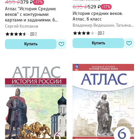
455 ₽
379 ₽
-17%
635 ₽
529 ₽
-17%
Атлас "История Средних
История средних веков.
веков" с контурными
Атлас. 6 класс
картами и заданиями. 6
класс
Владимир Ведюшкин, Татьяна
Сергей Колпаков
Гусарова
2
·
2
·
Купить
Купить