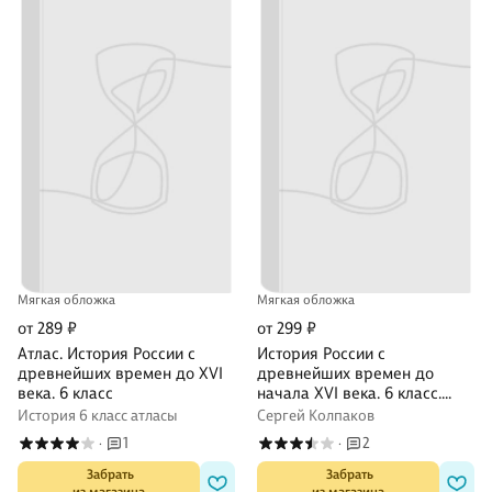
Мягкая обложка
Мягкая обложка
от 289 ₽
от 299 ₽
Атлас. История России с
История России с
древнейших времен до XVI
древнейших времен до
века. 6 класс
начала XVI века. 6 класс.
Атлас с контурными картами
История 6 класс атласы
Сергей Колпаков
и заданиями
1
2
·
·
 Забрать

 Забрать
