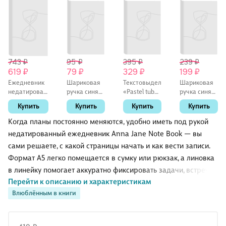
743 ₽
95 ₽
395 ₽
239 ₽
619 ₽
79 ₽
329 ₽
199 ₽
Ежедневник
Шариковая
Текстовыделители
Шариковая
недатированный
ручка синяя
«Pastel tube»
ручка синяя
«К себе
0,7 мм, R-301
6 цветов, Yoi
автоматическа
Купить
Купить
Купить
Купить
нежно. Ольга
Orange Stick,
0,7 мм, Ice
Примаченко»
Erich Krause
cream, Yoi, в
Когда планы постоянно меняются, удобно иметь под рукой
А5, 72 листа,
ассортименте
недатированный ежедневник Anna Jane Note Book — вы
Эксмо
сами решаете, с какой страницы начать и как вести записи.
Формат А5 легко помещается в сумку или рюкзак, а линовка
в линейку помогает аккуратно фиксировать задачи, встречи,
Перейти к описанию и характеристикам
списки покупок и заметки к учёбе. Лаконичное оформление
Влюблённым в книги
выглядит уместно и дома, и в офисе. Ежедневник
издательства АСТ подойдёт для личного планирования и в
качестве практичного подарка.