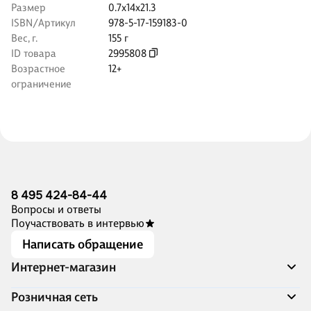
Размер
0.7x14x21.3
ISBN/Артикул
978-5-17-159183-0
Вес, г.
155 г
ID товара
2995808
Возрастное
12+
ограничение
8 495 424-84-44
Вопросы и ответы
Поучаствовать в интервью
Написать обращение
Интернет-магазин
Акции
Розничная сеть
Распродажа