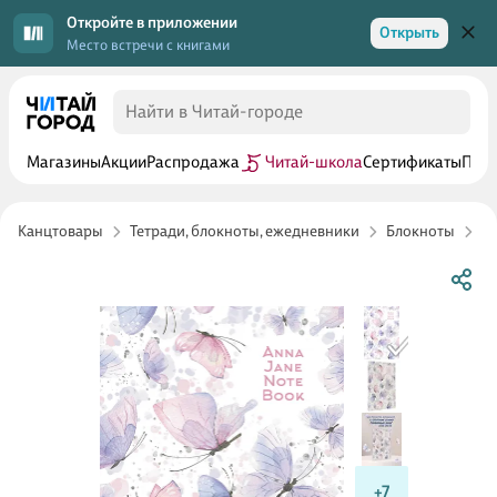
Откройте в приложении
Открыть
Место встречи с книгами
Магазины
Акции
Распродажа
Читай-школа
Сертификаты
Прог
Канцтовары
Тетради, блокноты, ежедневники
Блокноты
Б
+7