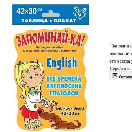
"Запоминай
школьной п
это всегд
Перейти к 
Остави